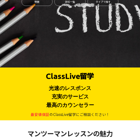
特徴
学校一覧
タイプで探す
光速のレスポンス
充実のサービス
最高のカウンセラー
最安値保証
のClassLive留学にご相談ください！
マンツーマンレッスンの魅力