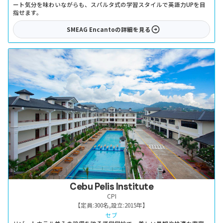
ート気分を味わいながらも、スパルタ式の学習スタイルで英語力UPを目
指せます。
SMEAG Encanto
の詳細を見る
Cebu Pelis Institute
CPI
【定員:
300名
,
設立:
2015年
】
セブ