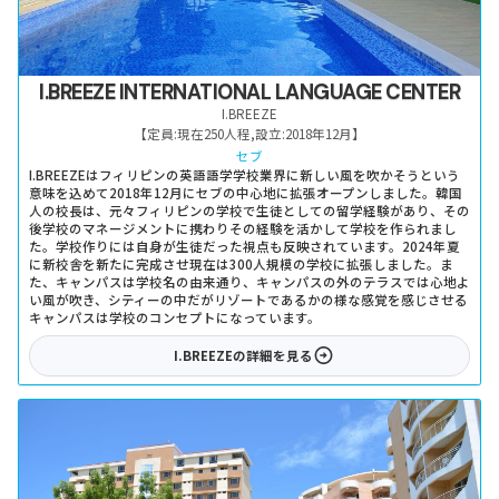
I.BREEZE INTERNATIONAL LANGUAGE CENTER
I.BREEZE
【定員:
現在250人程
,
設立:
2018年12月
】
セブ
I.BREEZEはフィリピンの英語語学学校業界に新しい風を吹かそうという
意味を込めて2018年12月にセブの中心地に拡張オープンしました。韓国
人の校長は、元々フィリピンの学校で生徒としての留学経験があり、その
後学校のマネージメントに携わりその経験を活かして学校を作られまし
た。学校作りには自身が生徒だった視点も反映されています。2024年夏
に新校舎を新たに完成させ現在は300人規模の学校に拡張しました。ま
た、キャンパスは学校名の由来通り、キャンパスの外のテラスでは心地よ
い風が吹き、シティーの中だがリゾートであるかの様な感覚を感じさせる
キャンパスは学校のコンセプトになっています。
I.BREEZE
の詳細を見る