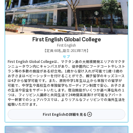
First English Global College
First English
【定員:
60名
,
設立:
2013年7月
】
セブ
First English Global Collegeは、マクタン島の大規模開発エリアのマクタ
ンニュータウン内にキャンパスがあり、徒歩圏内にフードコートやレスト
ラン等の多数の施設がある好立地。1歳から受け入れが可能で1歳~3歳の
お子さまはベビーシッターを付けることができ、親子留学のキッズコース
は4才から留学可能です。また、原則中学1年生以上から単独での留学が
可能で、中学生や高校生の単独留学もガーディアン制度で安心、お子さま
の生活や安全をサポートいたします。宿泊施設がいくつか選べ滞在先の１
つは、フィリピン人講師と共同生活で24時間英語漬けが可能なアパート
や一軒家でのシェアハウスでは、よりリアルなフィリピンでの海外生活を
経験いただけます。
First English
の詳細を見る