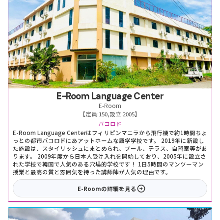
E-Room Language Center
E-Room
【定員:
150
,
設立:
2005
】
バコロド
E-Room Language Centerはフィリピンマニラから飛行機で約1時間ちょ
っとの都市バコロドにあアットホームな語学学校です。 2019年に新設し
た施設は、スタイリッシュにまとめられ、プール、テラス、自習室等があ
ります。 2009年度から日本人受け入れを開始しており、2005年に設立さ
れた学校で韓国で人気のある穴場的学校です！ 1日5時間のマンツーマン
授業と最高の質と雰囲気を持った講師陣が人気の理由です。
E-Room
の詳細を見る