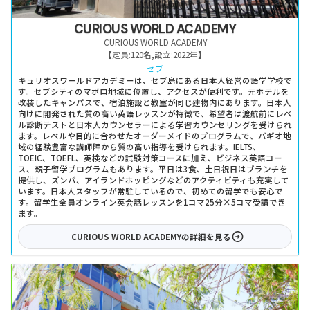
CURIOUS WORLD ACADEMY
CURIOUS WORLD ACADEMY
【定員:
120名
,
設立:
2022年
】
セブ
キュリオスワールドアカデミーは、セブ島にある日本人経営の語学学校で
す。セブシティのマボロ地域に位置し、アクセスが便利です。元ホテルを
改装したキャンパスで、宿泊施設と教室が同じ建物内にあります。日本人
向けに開発された質の高い英語レッスンが特徴で、希望者は渡航前にレベ
ル診断テストと日本人カウンセラーによる学習カウンセリングを受けられ
ます。レベルや目的に合わせたオーダーメイドのプログラムで、バギオ地
域の経験豊富な講師陣から質の高い指導を受けられます。IELTS、
TOEIC、TOEFL、英検などの試験対策コースに加え、ビジネス英語コー
ス、親子留学プログラムもあります。平日は3食、土日祝日はブランチを
提供し、ズンバ、アイランドホッピングなどのアクティビティも充実して
います。日本人スタッフが常駐しているので、初めての留学でも安心で
す。留学生全員オンライン英会話レッスンを1コマ25分×5コマ受講でき
ます。
CURIOUS WORLD ACADEMY
の詳細を見る