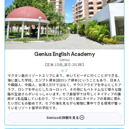
Genius English Academy
Genius
【定員:
135名
,
設立:
2013年
】
セブ
マクタン島のリゾートエリアにあり、歩いてビーチに行くことができる、
海に面した学校。エジプト資本(旧ロシア資本)ということもあり、日本人
や韓国人、中国人、台湾人だけで䛿なく、サウジアラビアを中心としたア
ラブ、ロシアを中心としたヨーロッパ、その他にもベトナムなど様々な国
籍の生徒さんがいらっしゃいます。セブ島留学では珍しくネイティブの講
師が 1名在籍しているので、ワーホリに行く前にネイティブの英語に慣れ
たい方にもお勧めです。セブの海を見ながら勉強に集中できる環境が整っ
ているリゾート留学の学校です。
Genius
の詳細を見る