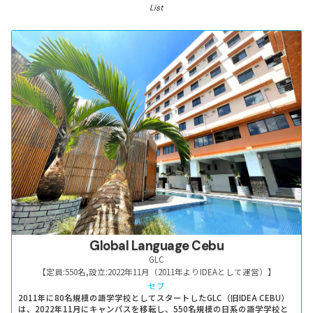
List
Global Language Cebu
GLC
【定員:
550名
,
設立:
2022年11月（2011年よりIDEAとして運営）
】
セブ
2011年に80名規模の語学学校としてスタートしたGLC（旧IDEA CEBU）
は、2022年11月にキャンパスを移転し、550名規模の日系の語学学校と