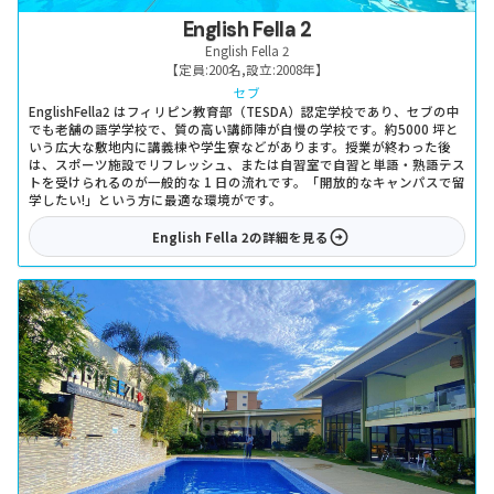
English Fella 2
English Fella 2
【定員:
200名
,
設立:
2008年
】
セブ
EnglishFella2 はフィリピン教育部（TESDA）認定学校であり、セブの中
でも老舗の語学学校で、質の高い講師陣が自慢の学校です。約5000 坪と
いう広大な敷地内に講義棟や学生寮などがあります。授業が終わった後
は、スポーツ施設でリフレッシュ、または自習室で自習と単語・熟語テス
トを受けられるのが一般的な 1 日の流れです。「開放的なキャンパスで留
学したい!」という方に最適な環境がです。
English Fella 2
の詳細を見る