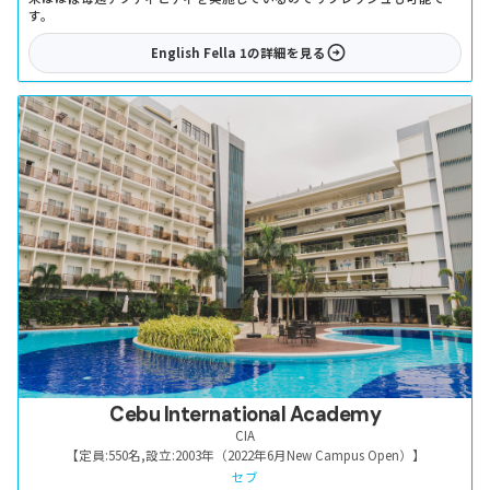
す。
English Fella 1
の詳細を見る
Cebu International Academy
CIA
【定員:
550名
,
設立:
2003年（2022年6月New Campus Open）
】
セブ