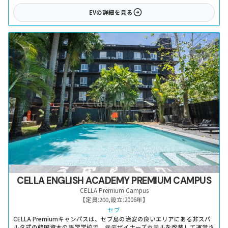
EV
の詳細を見る
CELLA ENGLISH ACADEMY PREMIUM CAMPUS
CELLA Premium Campus
【定員:
200
,
設立:
2006年
】
セブ
CELLA Premiumキャンパスは、セブ島の治安の良いエリアにある非スパ
ルタ式の韓国資本の語学学校で、元デザイナーズホテルを改装して運営さ