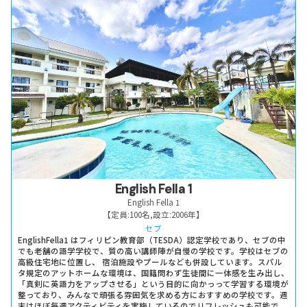
English Fella 1
English Fella 1
【定員:
100名
,
設立:
2006年
】
セブ
EnglishFella1 はフィリピン教育部（TESDA）認定学校であり、セブの中
でも老舗の語学学校で、質の高い講師陣が自慢の学校です。学校はセブの
高級住宅地に位置し、 宿泊施設やプールなども併設しています。スパル
タ規定のアットホームな環境は、国籍問わず生徒間に一体感を生み出し、
「真剣に英語力をアップさせる」という目的に向かっって学習する環境が
整っており、みんなで頑張る雰囲気を求める方におすすめの学校です。週
末はほぼ毎週アクティビティを実施しているのでリフレッシュも可能で