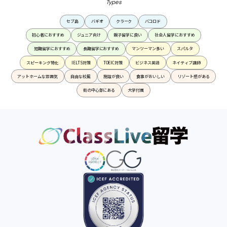
Types
セブ島
バギオ
クラーク
バコロド
初心者におすすめ
ジュニア向け
親子留学に良い
社会人留学におすすめ
短期留学におすすめ
長期留学におすすめ
マンツーマン多い
スパルタ
スピーキング特化
IELTS対策
TOEIC対策
ビジネス英語
ネイティブ講師
アットホームな雰囲気
自由な校風
施設が良い
食事がおいしい
リゾート感がある
街の中心部にある
大学付属