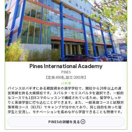
Pines International Academy
PINES
【定員:
400名
,
設立:
2001年
】
バギオ
パインスはバギオにある韓国資本の語学学校で、開校から20年以上の運
営実績を誇る大規模校です。スパルタ・セミスパルタを選択でき、一般的
なコースでも1日8コマのレッスンで構成されているため、留学中しっか
りと英語学習に打ち込むことができます。また、一般英語コースと試験対
策専用コース（IELTS）でキャンプが分かれており、同じ目的を持った留
学生と交流し、モチベーションを高めながら学習できることも特徴です。
PINES
の詳細を見る