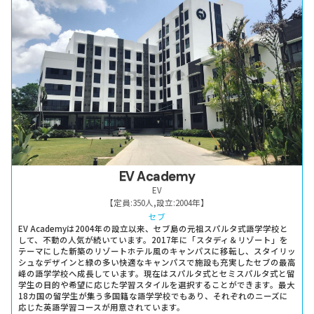
EV Academy
EV
【定員:
350人
,
設立:
2004年
】
セブ
EV Academyは2004年の設立以来、セブ島の元祖スパルタ式語学学校と
して、不動の人気が続いています。2017年に「スタディ＆リゾート」を
テーマにした新築のリゾートホテル風のキャンパスに移転し、スタイリッ
シュなデザインと緑の多い快適なキャンパスで施設も充実したセブの最高
峰の語学学校へ成長しています。現在はスパルタ式とセミスパルタ式と留
学生の目的や希望に応じた学習スタイルを選択することができます。最大
18カ国の留学生が集う多国籍な語学学校でもあり、それぞれのニーズに
応じた英語学習コースが用意されています。