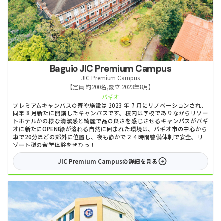
Baguio JIC Premium Campus
JIC Premium Campus
【定員:
約200名
,
設立:
2023年8月
】
バギオ
プレミアムキャンパスの寮や施設は 2023 年 7 月にリノベーションされ、
同年 8 月新たに開講したキャンパスです。校内は学校でありながらリゾー
トホテルかの様な清潔感と綺麗で品の良さを感じさせるキャンパスがバギ
オに新たにOPEN!緑が溢れる自然に囲まれた環境は、バギオ市の中心から
車で20分ほどの郊外に位置し、夜も静かで２４時間警備体制で安全。リ
ゾート型の留学体験をぜひっ！
JIC Premium Campus
の詳細を見る