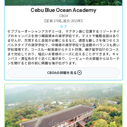
Cebu Blue Ocean Academy
CBOA
【定員:
170名
,
設立:
2015年
】
セブ
セブブルーオーシャンアカデミーは、マクタン島に位置するリゾートタイ
プのキャンパスを持つ韓国資本の語学学校です。テストや義務自習はあり
ませんが、欠席すると自習が必要になるなど、適度な厳しさを保つセミス
パルタタイプの語学学校で、中規模の語学学校で生徒数のバランスも良い
学校環境です。コースも一般英語からテスト対策、親子留学向けのコース
まで対応しており、幅広いお客様のニーズに応えることができます。キャ
ンパス・滞在先のすぐ近くに海があり、シービューのお部屋からはカーテ
ンを開けると目の前に綺麗な海が広がります。
CBOA
の詳細を見る