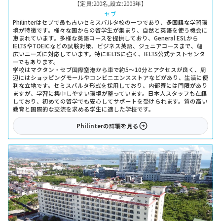
【定員:
200名
,
設立:
2003年
】
セブ
Philinterはセブで最も古いセミスパルタ校の一つであり、多国籍な学習環
境が特徴です。様々な国からの留学生が集まり、自然と英語を使う機会に
恵まれています。多様な英語コースを提供しており、General ESLから
IELTSやTOEICなどの試験対策、ビジネス英語、ジュニアコースまで、幅
広いニーズに対応しています。特にIELTSに強く、IELTS公式テストセンタ
ーでもあります。
学校はマクタン・セブ国際空港から車で約5～10分とアクセスが良く、周
辺にはショッピングモールやコンビニエンスストアなどがあり、生活に便
利な立地です。セミスパルタ形式を採用しており、内部寮には門限があり
ますが、学習に集中しやすい環境が整っています。日本人スタッフも在籍
しており、初めての留学でも安心してサポートを受けられます。質の高い
教育と国際的な交流を求める学生に適した学校です。
Philinter
の詳細を見る