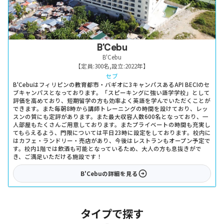
B'Cebu
B'Cebu
【定員:
300名
,
設立:
2022年
】
セブ
B'Cebuはフィリピンの教育都市・バギオに3キャンパスあるAPI BECIのセ
ブキャンパスとなっております。「スピーキングに強い語学学校」として
評価を高めており、短期留学の方も効率よく英語を学んでいただくことが
できます。また毎朝8時から講師トレーニングの時間を設けており、レッ
スンの質にも定評があります。また最大収容人数600名となっており、一
人部屋もたくさんご用意しております。またプライベートの時間も充実し
てもらえるよう、門限については平日23時に設定をしております。校内に
はカフェ・ランドリー・売店があり、今後はレストランもオープン予定で
す。校内1階では飲酒も可能となっているため、大人の方も息抜きがで
き、ご満足いただける施設です！
B'Cebu
の詳細を見る
タイプで探す