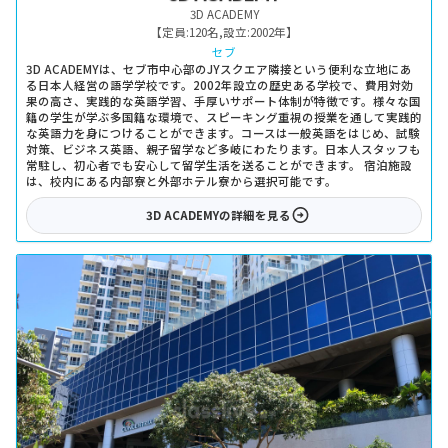
3D ACADEMY
【定員:
120名
,
設立:
2002年
】
セブ
3D ACADEMYは、セブ市中心部のJYスクエア隣接という便利な立地にあ
る日本人経営の語学学校です。2002年設立の歴史ある学校で、費用対効
果の高さ、実践的な英語学習、手厚いサポート体制が特徴です。様々な国
籍の学生が学ぶ多国籍な環境で、スピーキング重視の授業を通して実践的
な英語力を身につけることができます。コースは一般英語をはじめ、試験
対策、ビジネス英語、親子留学など多岐にわたります。日本人スタッフも
常駐し、初心者でも安心して留学生活を送ることができます。 宿泊施設
は、校内にある内部寮と外部ホテル寮から選択可能です。
3D ACADEMY
の詳細を見る