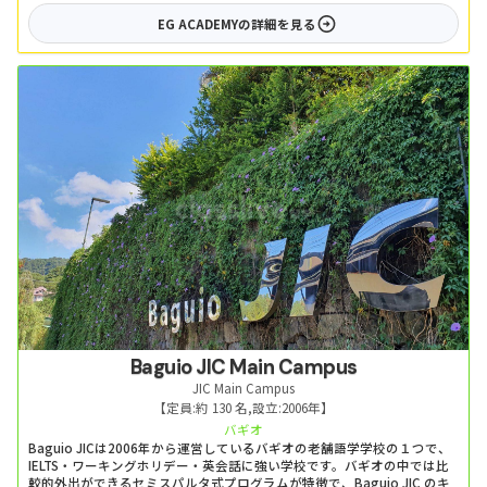
EG ACADEMY
の詳細を見る
Baguio JIC Main Campus
JIC Main Campus
【定員:
約 130 名
,
設立:
2006年
】
バギオ
Baguio JICは2006年から運営しているバギオの老舗語学学校の１つで、
IELTS・ワーキングホリデー・英会話に強い学校です。バギオの中では比
較的外出ができるセミスパルタ式プログラムが特徴で、Baguio JIC のキ