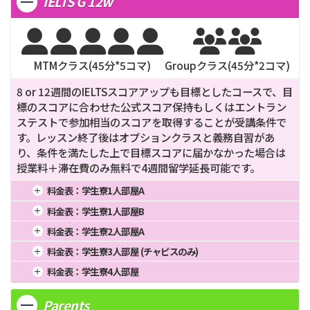
IELTS G 12w
2週間
8週間
510,000
20週間
3週間
12週間
24週間







MTMクラス(
45
分*
5
コマ)
Groupクラス(
45
分*
2
コマ)
8 or 12週間のIELTSスコアアップも目標としたコースで、目
標のスコアに合わせた公式スコア保持もしくはエントラン
ステストで参加相当のスコアを取得することが受講条件で
す。レッスン終了後はオプションクラスと義務自習があ
り、条件を満たした上で目標スコアに届かなかった場合は
授業料＋滞在費のみ無料で4週間留学延長可能です。
料金表：
学生寮1人部屋A
1週間
4週間
16週間
料金表：
学生寮1人部屋B
2週間
8週間
20週間
1週間
4週間
16週間
料金表：
学生寮2人部屋A
3週間
12週間
958,000
24週間
2週間
8週間
20週間
1週間
4週間
16週間
料金表：
学生寮3人部屋 (チャピスのみ)
3週間
12週間
919,000
24週間
2週間
8週間
20週間
1週間
4週間
16週間
料金表：
学生寮4人部屋
3週間
12週間
826,000
24週間
2週間
8週間
20週間
1週間
4週間
16週間
3週間
12週間
763,000
24週間
Parents
2週間
8週間
20週間