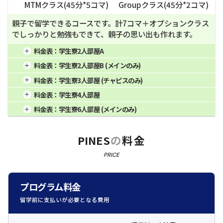
MTMクラス(
45
分*
5
コマ)
Groupクラス(
45
分*
2
コマ)
親子で留学できるコースです。計7コマ＋オプションクラス
でしっかりと勉強もできて、親子の思い出も作れます。
料金表：
学生寮2人部屋A
1週間
4週間
430,000
16週間
1,710,000
料金表：
学生寮2人部屋B (メインのみ)
2週間
279,500
8週間
860,000
20週間
2,135,000
1週間
4週間
426,000
16週間
1,694,000
料金表：
学生寮3人部屋 (チャピスのみ)
3週間
365,500
12週間
1,290,000
24週間
2,560,000
2週間
276,900
8週間
852,000
20週間
2,115,000
1週間
4週間
432,000
16週間
1,718,000
料金表：
学生寮4人部屋
3週間
362,100
12週間
1,278,000
24週間
2,536,000
2週間
280,800
8週間
864,000
20週間
2,145,000
1週間
4週間
407,000
16週間
1,618,000
料金表：
学生寮6人部屋 (メインのみ)
3週間
367,200
12週間
1,296,000
24週間
2,572,000
2週間
264,550
8週間
814,000
20週間
2,020,000
1週間
4週間
396,000
16週間
1,574,000
3週間
345,950
12週間
1,221,000
24週間
2,422,000
2週間
257,400
8週間
792,000
20週間
1,965,000
PINES
の
料金
3週間
336,600
12週間
1,188,000
24週間
2,356,000
PRICE
プログラム料金
留学前に支払いが必要となる費用