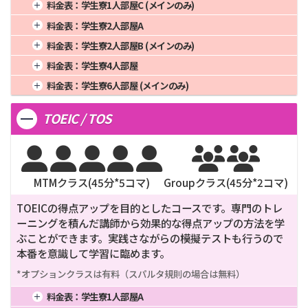
1週間
4週間
428,000
16週間
1,190,000
料金表：
学生寮1人部屋C (メインのみ)
3週間
374,850
12週間
939,000
24週間
1,858,000
2週間
278,200
8週間
856,000
20週間
1,485,000
1週間
4週間
410,000
16週間
1,118,000
料金表：
学生寮2人部屋A
3週間
363,800
12週間
900,000
24週間
1,780,000
2週間
266,500
8週間
820,000
20週間
1,395,000
1週間
4週間
397,000
16週間
1,066,000
料金表：
学生寮2人部屋B (メインのみ)
3週間
348,500
12週間
846,000
24週間
1,672,000
2週間
258,050
8週間
794,000
20週間
1,330,000
1週間
4週間
393,000
16週間
1,050,000
料金表：
学生寮4人部屋
3週間
337,450
12週間
807,000
24週間
1,594,000
2週間
255,450
8週間
786,000
20週間
1,310,000
1週間
4週間
374,000
16週間
974,000
料金表：
学生寮6人部屋 (メインのみ)
3週間
334,050
12週間
795,000
24週間
1,570,000
2週間
243,100
8週間
748,000
20週間
1,215,000
1週間
4週間
363,000
16週間
930,000
3週間
317,900
12週間
738,000
24週間
1,456,000
TOEIC / TOS
2週間
235,950
8週間
726,000
20週間
1,160,000
3週間
308,550
12週間
705,000
24週間
1,390,000







MTMクラス(
45
分*
5
コマ)
Groupクラス(
45
分*
2
コマ)
TOEICの得点アップを目的としたコースです。専門のトレ
ーニングを積んだ講師から効果的な得点アップの方法を学
ぶことができます。実践さながらの模擬テストも行うので
本番を意識して学習に臨めます。
*オプションクラスは有料（スパルタ規則の場合は無料）
料金表：
学生寮1人部屋A