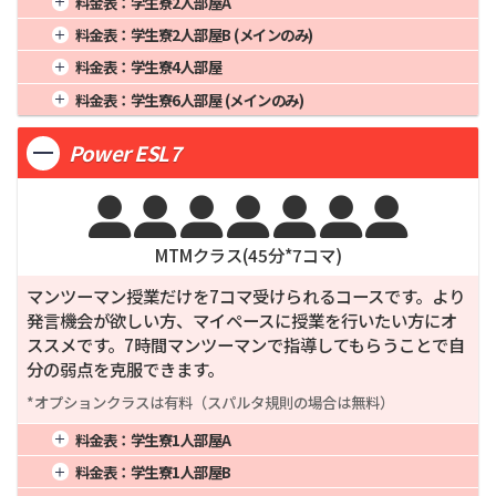
料金表：
学生寮2人部屋A
3週間
343,400
12週間
1,212,000
24週間
2,404,000
2週間
250,900
8週間
736,000
20週間
1,915,000
1週間
4週間
373,000
16週間
1,482,000
料金表：
学生寮2人部屋B (メインのみ)
3週間
328,100
12週間
1,158,000
24週間
2,296,000
2週間
242,450
8週間
710,000
20週間
1,850,000
1週間
4週間
369,000
16週間
1,466,000
料金表：
学生寮4人部屋
3週間
317,050
12週間
1,119,000
24週間
2,218,000
2週間
239,850
8週間
702,000
20週間
1,830,000
1週間
4週間
350,000
16週間
1,390,000
料金表：
学生寮6人部屋 (メインのみ)
3週間
313,650
12週間
1,107,000
24週間
2,194,000
2週間
227,500
8週間
664,000
20週間
1,735,000
1週間
4週間
339,000
16週間
1,346,000
3週間
297,500
12週間
1,050,000
24週間
2,080,000
Power ESL7
2週間
220,350
8週間
642,000
20週間
1,680,000
3週間
288,150
12週間
1,017,000
24週間
2,014,000







MTMクラス(
45
分*
7
コマ)
マンツーマン授業だけを7コマ受けられるコースです。より
発言機会が欲しい方、マイペースに授業を行いたい方にオ
ススメです。7時間マンツーマンで指導してもらうことで自
分の弱点を克服できます。
*オプションクラスは有料（スパルタ規則の場合は無料）
料金表：
学生寮1人部屋A
1週間
4週間
441,000
16週間
1,242,000
料金表：
学生寮1人部屋B
2週間
286,650
8週間
882,000
20週間
1,550,000