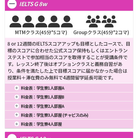
3週間
265,200
12週間
936,000
24週間
1,852,000
IELTS G 8w
2週間
197,600
8週間
608,000
20週間
1,505,000
3週間
258,400
12週間
912,000
24週間
1,804,000







MTMクラス(
45
分*
5
コマ)
Groupクラス(
45
分*
2
コマ)
8 or 12週間のIELTSスコアアップも目標としたコースで、目
標のスコアに合わせた公式スコア保持もしくはエントラン
ステストで参加相当のスコアを取得することが受講条件で
す。レッスン終了後はオプションクラスと義務自習があ
り、条件を満たした上で目標スコアに届かなかった場合は
授業料＋滞在費のみ無料で4週間留学延長可能です。
料金表：
学生寮1人部屋A
1週間
4週間
16週間
料金表：
学生寮1人部屋B
2週間
8週間
656,000
20週間
1週間
4週間
16週間
料金表：
学生寮2人部屋A
3週間
12週間
24週間
2週間
8週間
630,000
20週間
1週間
4週間
16週間
料金表：
学生寮3人部屋 (チャピスのみ)
3週間
12週間
24週間
2週間
8週間
568,000
20週間
1週間
4週間
16週間
料金表：
学生寮4人部屋
3週間
12週間
24週間
2週間
8週間
526,000
20週間
1週間
4週間
16週間
3週間
12週間
24週間