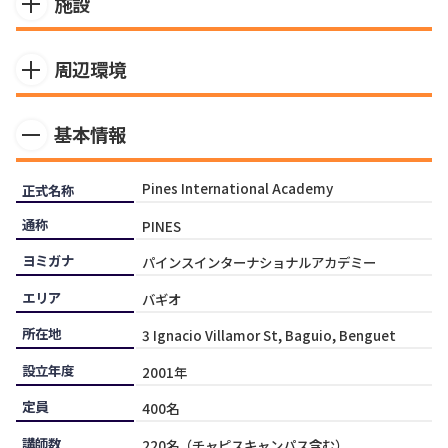
施設
に特化した構成になっています。TOEICやIELTSといった試験
対策や点数保証コース、高校生以下のジュニアを対象とした
400名規模の大きなキャンパスでジムや売店も揃っており、中
専門のコースも提供しています。またセミスパルタ・スパル
周辺環境
長期滞在も問題なく過ごせる活気あふれる学校施設です。
タの規則を選択することもでき、スパルタは追加費用が必要
ですが全てのオプションクラスに無料で参加できたり、平日
市内中心地へも問題なく通えるアクセスで、学校のすぐ近く
外出禁止の厳しい環境下でひたすら英語学習に取り組む等、
基本情報
にコンビニやスーパーマーケットもあり、比較的便利な立地
英語漬けの留学生活を送ることも可能です。
環境です。
Pines International Academy
正式名称
通称
PINES
ヨミガナ
パインスインターナショナルアカデミー
エリア
バギオ
所在地
3 Ignacio Villamor St, Baguio, Benguet
設立年度
2001年
定員
400名
講師数
220名（チャピスキャンパス含む）