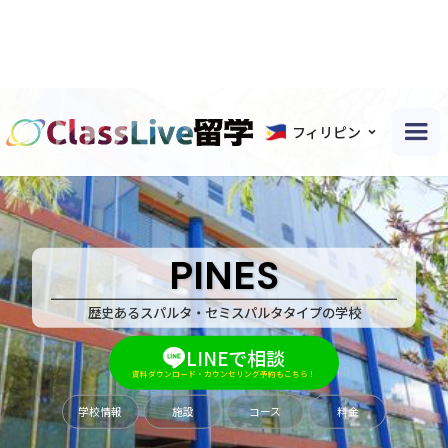
フィリピン
PINES
歴史あるスパルタ・セミスパルタタイプの学校
LINEで相談
資料ダウンロード・カウンセリング予約もこちら！
学校情報
施設
コース
料金