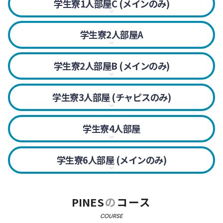
リビングはCタイプの生徒と共有(メインキャンパス)。
学生寮1人部屋C (メインのみ)
シャワー・トイレは共有部を使用。
リビングはBタイプの生徒と共有。
学生寮2人部屋A
一般的な2人部屋。シャワー・トイレは2人で利用。
学生寮2人部屋B (メインのみ)
ルームメイトとの間にクローゼットや机があり仕切られ
ているタイプ。シャワー・トイレは2人で利用。
学生寮3人部屋 (チャピスのみ)
ベッドは横並び、間にはキャビネットや仕切りがあり、
豊富な収納スペースがあります。シャワー・
学生寮4人部屋
トイレは3人で利用。
2段ベッドを1人1台使用。ベッドにはカーテンあり。
シャワー・トイレは4人で利用。
学生寮6人部屋 (メインのみ)
2段ベッドを1人1台使用。ベッドにはカーテンあり。
シャワー・トイレは6人で利用。
PINES
の
コース
シャワーとトイレは分かれています。
COURSE