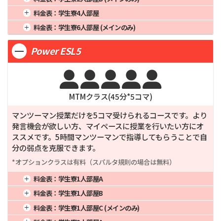
3週間
291,550
12週間
1,029,000
24週間
2,038,000
2週間
214,500
8週間
660,000
20週間
1,635,000
1週間
4週間
326,000
16週間
1,294,000
料金表：
学生寮4人部屋
3週間
280,500
12週間
990,000
24週間
1,960,000
2週間
211,900
8週間
652,000
20週間
1,615,000
1週間
4週間
307,000
16週間
1,218,000
料金表：
学生寮6人部屋 (メインのみ)
3週間
277,100
12週間
978,000
24週間
1,936,000
2週間
199,550
8週間
614,000
20週間
1,520,000
1週間
4週間
296,000
16週間
1,174,000
3週間
260,950
12週間
921,000
24週間
1,822,000
Power ESL5
2週間
192,400
8週間
592,000
20週間
1,465,000
3週間
251,600
12週間
888,000
24週間
1,756,000





MTMクラス(
45
分*
5
コマ)
マンツーマン授業だけを5コマ受けられるコースです。より
発言機会が欲しい方、マイペースに授業を行いたい方にオ
ススメです。5時間マンツーマンで指導してもらうことで自
分の弱点を克服できます。
*オプションクラスは有料（スパルタ規則の場合は無料）
料金表：
学生寮1人部屋A
1週間
4週間
417,000
16週間
1,658,000
料金表：
学生寮1人部屋B
2週間
271,050
8週間
834,000
20週間
2,070,000
1週間
4週間
404,000
16週間
1,606,000
料金表：
学生寮1人部屋C (メインのみ)
3週間
354,450
12週間
1,251,000
24週間
2,482,000
2週間
262,600
8週間
772,000
20週間
2,005,000
1週間
4週間
386,000
16週間
1,534,000