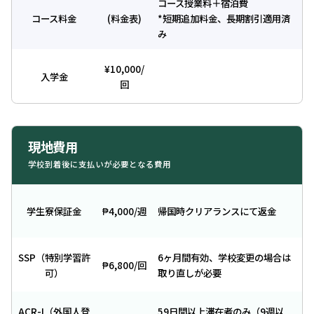
コース授業料＋宿泊費
コース料金
(料金表)
*短期追加料金、長期割引適用済
み
¥10,000/
入学金
回
現地費用
学校到着後に支払いが必要となる費用
学生寮保証金
₱4,000/週
帰国時クリアランスにて返金
SSP（特別学習許
6ヶ月間有効、学校変更の場合は
₱6,800/回
可）
取り直しが必要
ACR-I（外国人登
59日間以上滞在者のみ（9週以