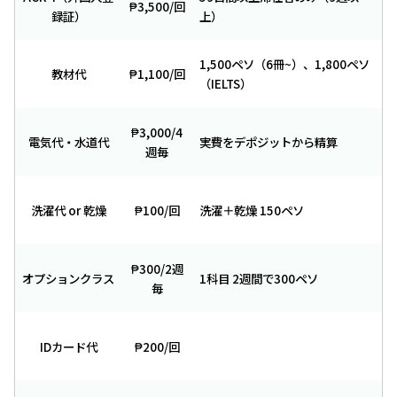
₱3,500/回
録証）
上）
1,500ペソ（6冊~）、1,800ペソ
教材代
₱1,100/回
（IELTS）
₱3,000/4
電気代・水道代
実費をデポジットから精算
週毎
洗濯代 or 乾燥
₱100/回
洗濯＋乾燥 150ペソ
₱300/2週
オプションクラス
1科目 2週間で300ペソ
毎
IDカード代
₱200/回