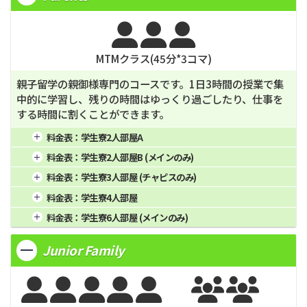
3週間
12週間
739,000
24週間



MTMクラス(
45
分*
3
コマ)
親子留学の親御様専門のコースです。1日3時間の授業で集
中的に学習し、残りの時間はゆっくり過ごしたり、仕事を
する時間に割くことができます。
料金表：
学生寮2人部屋A
1週間
4週間
342,000
16週間
1,374,000
料金表：
学生寮2人部屋B (メインのみ)
2週間
222,300
8週間
692,000
20週間
1,715,000
1週間
4週間
338,000
16週間
1,358,000
料金表：
学生寮3人部屋 (チャピスのみ)
3週間
290,700
12週間
1,038,000
24週間
2,056,000
2週間
219,700
8週間
684,000
20週間
1,695,000
1週間
4週間
344,000
16週間
1,382,000
料金表：
学生寮4人部屋
3週間
287,300
12週間
1,026,000
24週間
2,032,000
2週間
223,600
8週間
696,000
20週間
1,725,000
1週間
4週間
319,000
16週間
1,282,000
料金表：
学生寮6人部屋 (メインのみ)
3週間
292,400
12週間
1,044,000
24週間
2,068,000
2週間
207,350
8週間
646,000
20週間
1,600,000
1週間
4週間
308,000
16週間
1,238,000
3週間
271,150
12週間
969,000
24週間
1,918,000
Junior Family
2週間
200,200
8週間
624,000
20週間
1,545,000
3週間
261,800
12週間
936,000
24週間
1,852,000






