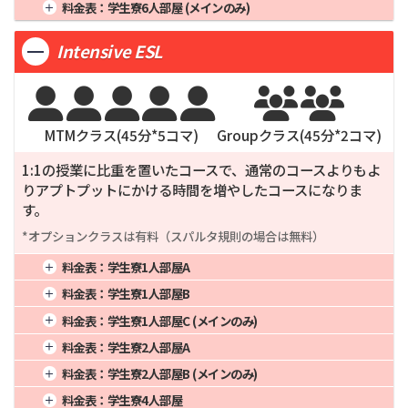
1週間
4週間
315,000
16週間
1,226,000
料金表：
学生寮6人部屋 (メインのみ)
3週間
283,900
12週間
984,000
24週間
1,948,000
2週間
204,750
8週間
618,000
20週間
1,530,000
1週間
4週間
304,000
16週間
1,182,000
3週間
267,750
12週間
927,000
24週間
1,834,000
Intensive ESL
2週間
197,600
8週間
596,000
20週間
1,475,000
3週間
258,400
12週間
894,000
24週間
1,768,000







MTMクラス(
45
分*
5
コマ)
Groupクラス(
45
分*
2
コマ)
1:1の授業に比重を置いたコースで、通常のコースよりもよ
りアプトプットにかける時間を増やしたコースになりま
す。
*オプションクラスは有料（スパルタ規則の場合は無料）
料金表：
学生寮1人部屋A
1週間
4週間
404,000
16週間
1,606,000
料金表：
学生寮1人部屋B
2週間
262,600
8週間
808,000
20週間
2,005,000
1週間
4週間
391,000
16週間
1,554,000
料金表：
学生寮1人部屋C (メインのみ)
3週間
343,400
12週間
1,212,000
24週間
2,404,000
2週間
254,150
8週間
782,000
20週間
1,940,000
1週間
4週間
373,000
16週間
1,482,000
料金表：
学生寮2人部屋A
3週間
332,350
12週間
1,173,000
24週間
2,326,000
2週間
242,450
8週間
746,000
20週間
1,850,000
1週間
4週間
360,000
16週間
1,430,000
料金表：
学生寮2人部屋B (メインのみ)
3週間
317,050
12週間
1,119,000
24週間
2,218,000
2週間
234,000
8週間
720,000
20週間
1,785,000
1週間
4週間
356,000
16週間
1,414,000
料金表：
学生寮4人部屋