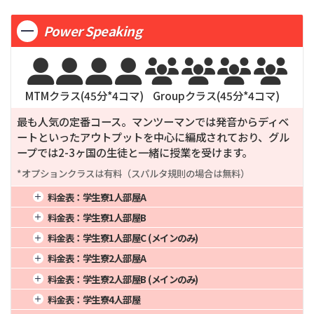
Power Speaking








MTMクラス(
45
分*
4
コマ)
Groupクラス(
45
分*
4
コマ)
最も人気の定番コース。マンツーマンでは発音からディベ
ートといったアウトプットを中心に編成されており、グル
ープでは2-3ヶ国の生徒と一緒に授業を受けます。
*オプションクラスは有料（スパルタ規則の場合は無料）
料金表：
学生寮1人部屋A
1週間
4週間
382,000
16週間
1,494,000
料金表：
学生寮1人部屋B
2週間
248,300
8週間
752,000
20週間
1,865,000
1週間
4週間
369,000
16週間
1,442,000
料金表：
学生寮1人部屋C (メインのみ)
3週間
324,700
12週間
1,128,000
24週間
2,236,000
2週間
239,850
8週間
726,000
20週間
1,800,000
1週間
4週間
351,000
16週間
1,370,000
料金表：
学生寮2人部屋A
3週間
313,650
12週間
1,089,000
24週間
2,158,000
2週間
228,150
8週間
690,000
20週間
1,710,000
1週間
4週間
338,000
16週間
1,318,000
料金表：
学生寮2人部屋B (メインのみ)
3週間
298,350
12週間
1,035,000
24週間
2,050,000
2週間
219,700
8週間
664,000
20週間
1,645,000
1週間
4週間
334,000
16週間
1,302,000
料金表：
学生寮4人部屋
3週間
287,300
12週間
996,000
24週間
1,972,000
2週間
217,100
8週間
656,000
20週間
1,625,000