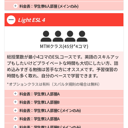
3週間
306,000
12週間
1,080,000
24週間
2,140,000
2週間
231,400
8週間
712,000
20週間
1,765,000
1週間
4週間
337,000
16週間
1,338,000
料金表：
学生寮6人部屋 (メインのみ)
3週間
302,600
12週間
1,068,000
24週間
2,116,000
2週間
219,050
8週間
674,000
20週間
1,670,000
1週間
4週間
326,000
16週間
1,294,000
3週間
286,450
12週間
1,011,000
24週間
2,002,000
Light ESL 4
2週間
211,900
8週間
652,000
20週間
1,615,000
3週間
277,100
12週間
978,000
24週間
1,936,000




MTMクラス(
45
分*
4
コマ)
総授業数が最小4コマのESLコースです。英語のスキルアッ
プもしたいけどプライベートな時間も大切にしたい方、詰
め込みすぎる勉強は苦手な方にオススメです。予習復習の
時間も多く取れ、自分のペースで学習できます。
*オプションクラスは有料（スパルタ規則の場合は無料）
料金表：
学生寮1人部屋A
1週間
4週間
374,000
16週間
1,486,000
料金表：
学生寮1人部屋B
2週間
243,100
8週間
748,000
20週間
1,855,000
1週間
4週間
361,000
16週間
1,434,000
料金表：
学生寮1人部屋C (メインのみ)
3週間
317,900
12週間
1,122,000
24週間
2,224,000
2週間
234,650
8週間
722,000
20週間
1,790,000
1週間
4週間
343,000
16週間
1,362,000
料金表：
学生寮2人部屋A
3週間
306,850
12週間
1,083,000
24週間
2,146,000
2週間
222,950
8週間
686,000
20週間
1,700,000
1週間
4週間
330,000
16週間
1,310,000
料金表：
学生寮2人部屋B (メインのみ)