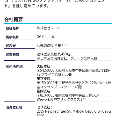
ト」を推し進めています。
会社概要
株式会社ジージー
会社名称
GG Co.,Ltd.
英字名称
代表取締役 平田 利行
代表者
連結従業員数 約450名
従業員数
※日本及び海外支社、グループ全体人数
大阪本社：
国内所在地
〒542-0086 大阪府大阪市中央区西心斎橋2丁目9-
37 プライブ八幡ビル4F
東京支店：
〒150-0002 東京都渋谷区渋谷2-24-12 WeWork渋
谷スクランブルスクエア 40階‍
福岡支店：
〒810-0001 福岡県福岡市中央区天神1-14
Wework天神ブリッククロス 14F
セブ支社 :
海外支社等
2815 New Frontier St, Mabolo Cebu City, Cebu
6000