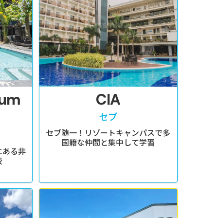
ium
CIA
セブ
セブ随一！リゾートキャンパスで多
国籍な仲間と集中して学習
にある非
校