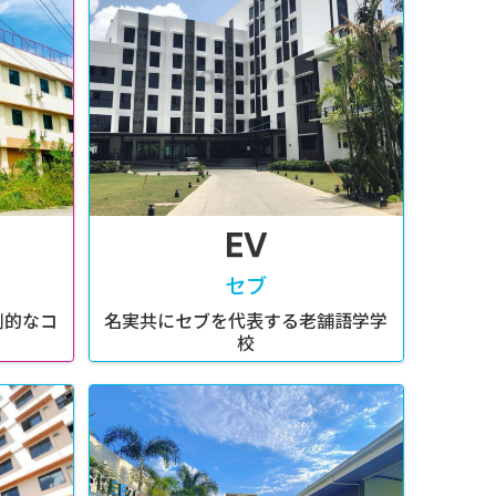
EV
セブ
倒的なコ
名実共にセブを代表する老舗語学学
！
校