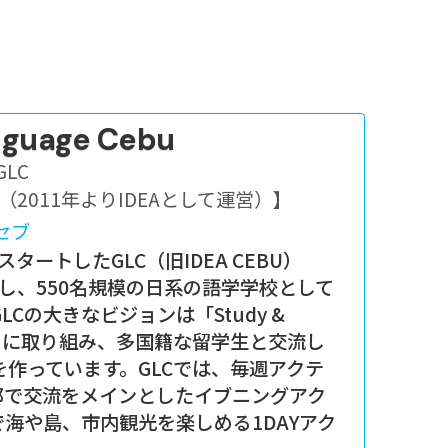
nguage Cebu
GLC
月（2011年よりIDEAとして運営）
】
セブ
タートしたGLC（旧IDEA CEBU）
転し、550名規模の日系の語学学校として
Cの大きなビジョンは「Study &
学習に取り組み、多国籍な留学生と交流し
作っています。GLCでは、毎週アクテ
郊で交流をメインとしたイブニングアク
海や島、市内観光を楽しめる1DAYアク