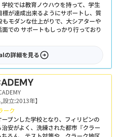
、 学校では教育ノウハウを持って、学生
目標が達成出来るようにサポートし、質
設もモダンな仕上がりで、大シアターや
生活面での サポートもしっかり行っており
al
の詳細を見る
CADEMY
CADEMY
名
,
設立:
2013年
】
ラーク
に新築オープンした学校となり、フィリピンの
る治安がよく、洗練された都市『クラー
もちろん、テスト対策や、クラーク地区