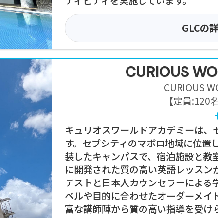
ティビティを実施しています。
GLC
の
CURIOUS W
CURIOUS W
【定員:
120
キュリオスワールドアカデミーは、
す。セブシティのマボロ地域に位置
装したキャンパスで、宿泊施設と教
に開発された質の高い英語レッスン
テストと日本人カウンセラーによる
ベルや目的に合わせたオーダーメイ
富な講師陣から質の高い指導を受けられま