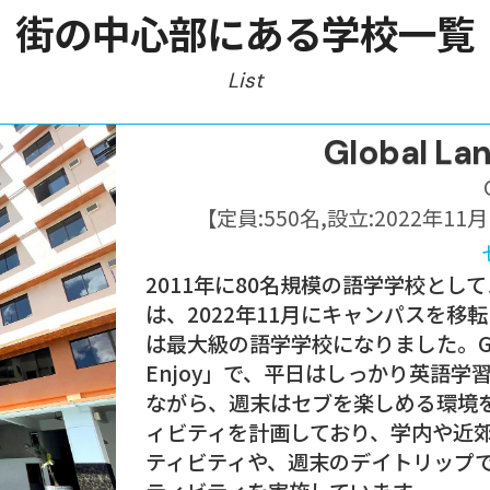
街の中心部にある学校一覧
List
Global La
【定員:
550名
,
設立:
2022年11
2011年に80名規模の語学学校としてス
は、2022年11月にキャンパスを移
は最大級の語学学校になりました。GL
Enjoy」で、平日はしっかり英語
ながら、週末はセブを楽しめる環境を
ィビティを計画しており、学内や近
ティビティや、週末のデイトリップで