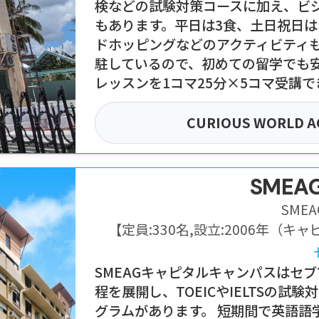
検などの試験対策コースに加え、ビ
もあります。平日は3食、土日祝日
ドホッピングなどのアクティビティ
駐しているので、初めての留学でも
レッスンを1コマ25分×5コマ受講で
CURIOUS WORLD 
SMEAG
SMEAG
【定員:
330名
,
設立:
2006年（キャ
SMEAGキャピタルキャンパスはセブ市内で
程を展開し、TOEICやIELTSの
グラムがあります。 短期間で英語語