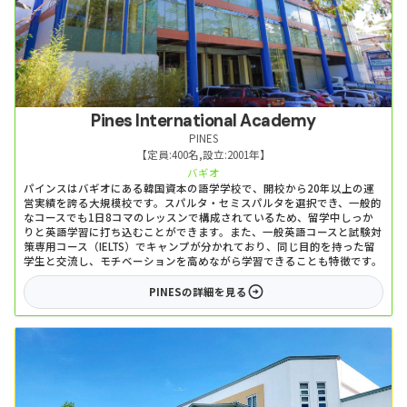
Pines International Academy
PINES
【定員:
400名
,
設立:
2001年
】
バギオ
パインスはバギオにある韓国資本の語学学校で、開校から20年以上の運
営実績を誇る大規模校です。スパルタ・セミスパルタを選択でき、一般的
なコースでも1日8コマのレッスンで構成されているため、留学中しっか
りと英語学習に打ち込むことができます。また、一般英語コースと試験対
策専用コース（IELTS）でキャンプが分かれており、同じ目的を持った留
学生と交流し、モチベーションを高めながら学習できることも特徴です。
PINES
の詳細を見る