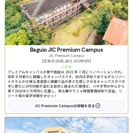
Baguio JIC Premium Campus
JIC Premium Campus
【定員:
約200名
,
設立:
2023年8月
】
バギオ
プレミアムキャンパスの寮や施設は 2023 年 7 月にリノベーションされ、
同年 8 月新たに開講したキャンパスです。校内は学校でありながらリゾー
トホテルかの様な清潔感と綺麗で品の良さを感じさせるキャンパスがバギ
オに新たにOPEN!緑が溢れる自然に囲まれた環境は、バギオ市の中心から
車で20分ほどの郊外に位置し、夜も静かで２４時間警備体制で安全。リ
ゾート型の留学体験をぜひっ！
JIC Premium Campus
の詳細を見る