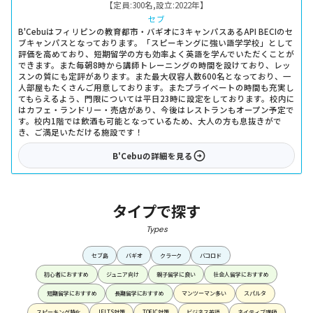
【定員:
300名
,
設立:
2022年
】
セブ
B'Cebuはフィリピンの教育都市・バギオに3キャンパスあるAPI BECIのセ
ブキャンパスとなっております。「スピーキングに強い語学学校」として
評価を高めており、短期留学の方も効率よく英語を学んでいただくことが
できます。また毎朝8時から講師トレーニングの時間を設けており、レッ
スンの質にも定評があります。また最大収容人数600名となっており、一
人部屋もたくさんご用意しております。またプライベートの時間も充実し
てもらえるよう、門限については平日23時に設定をしております。校内に
はカフェ・ランドリー・売店があり、今後はレストランもオープン予定で
す。校内1階では飲酒も可能となっているため、大人の方も息抜きがで
き、ご満足いただける施設です！
B'Cebu
の詳細を見る
タイプで探す
Types
セブ島
バギオ
クラーク
バコロド
初心者におすすめ
ジュニア向け
親子留学に良い
社会人留学におすすめ
短期留学におすすめ
長期留学におすすめ
マンツーマン多い
スパルタ
スピーキング特化
IELTS対策
TOEIC対策
ビジネス英語
ネイティブ講師