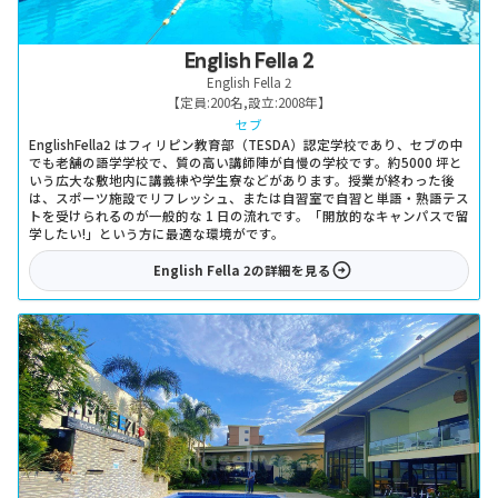
English Fella 2
English Fella 2
【定員:
200名
,
設立:
2008年
】
セブ
EnglishFella2 はフィリピン教育部（TESDA）認定学校であり、セブの中
でも老舗の語学学校で、質の高い講師陣が自慢の学校です。約5000 坪と
いう広大な敷地内に講義棟や学生寮などがあります。授業が終わった後
は、スポーツ施設でリフレッシュ、または自習室で自習と単語・熟語テス
トを受けられるのが一般的な 1 日の流れです。「開放的なキャンパスで留
学したい!」という方に最適な環境がです。
English Fella 2
の詳細を見る