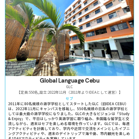
Global Language Cebu
GLC
【定員:
550名
,
設立:
2022年11月（2011年よりIDEAとして運営）
】
セブ
2011年に80名規模の語学学校としてスタートしたGLC（旧IDEA CEBU）
は、2022年11月にキャンパスを移転し、550名規模の日系の語学学校と
しては最大級の語学学校になりました。GLCの大きなビジョンは「Study
& Enjoy」で、平日はしっかり英語学習に取り組み、多国籍な留学生と交
流しながら、週末はセブを楽しめる環境を作っています。GLCでは、毎週
アクティビティを計画しており、学内や近郊で交流をメインとしたイブニ
ングアクティビティや、週末のデイトリップで海や島、市内観光を楽しめ
る1DAYアクティビティを実施しています。