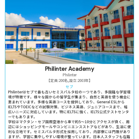
Philinter Academy
Philinter
【定員:
200名
,
設立:
2003年
】
セブ
Philinterはセブで最も古いセミスパルタ校の一つであり、多国籍な学習環
境が特徴です。様々な国からの留学生が集まり、自然と英語を使う機会に
恵まれています。多様な英語コースを提供しており、General ESLから
IELTSやTOEICなどの試験対策、ビジネス英語、ジュニアコースまで、幅
広いニーズに対応しています。特にIELTSに強く、IELTS公式テストセンタ
ーでもあります。
学校はマクタン・セブ国際空港から車で約5～10分とアクセスが良く、周
辺にはショッピングモールやコンビニエンスストアなどがあり、生活に便
利な立地です。セミスパルタ形式を採用しており、内部寮には門限があり
ますが、学習に集中しやすい環境が整っています。日本人スタッフも在籍