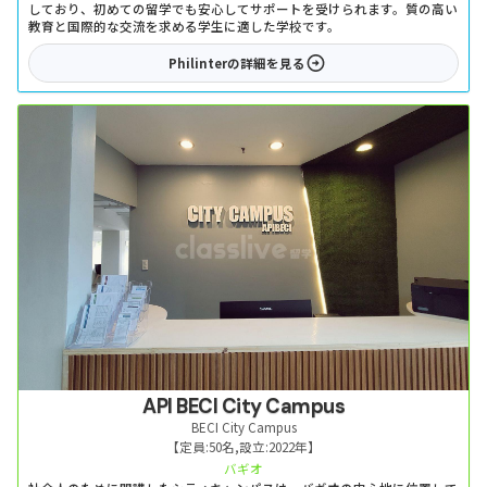
しており、初めての留学でも安心してサポートを受けられます。質の高い
教育と国際的な交流を求める学生に適した学校です。
Philinter
の詳細を見る
API BECI City Campus
BECI City Campus
【定員:
50名
,
設立:
2022年
】
バギオ