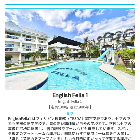
English Fella 1
English Fella 1
【定員:
100名
,
設立:
2006年
】
セブ
EnglishFella1 はフィリピン教育部（TESDA）認定学校であり、セブの中
でも老舗の語学学校で、質の高い講師陣が自慢の学校です。学校はセブの
高級住宅地に位置し、 宿泊施設やプールなども併設しています。スパル
タ規定のアットホームな環境は、国籍問わず生徒間に一体感を生み出し、
「真剣に英語力をアップさせる」という目的に向かっって学習する環境が