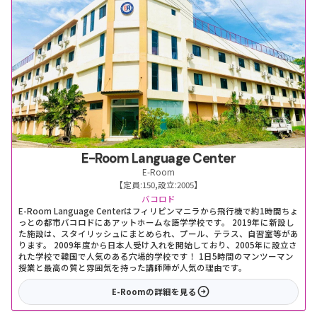
E-Room Language Center
E-Room
【定員:
150
,
設立:
2005
】
バコロド
E-Room Language Centerはフィリピンマニラから飛行機で約1時間ちょ
っとの都市バコロドにあアットホームな語学学校です。 2019年に新設し
た施設は、スタイリッシュにまとめられ、プール、テラス、自習室等があ
ります。 2009年度から日本人受け入れを開始しており、2005年に設立さ
れた学校で韓国で人気のある穴場的学校です！ 1日5時間のマンツーマン
授業と最高の質と雰囲気を持った講師陣が人気の理由です。
E-Room
の詳細を見る