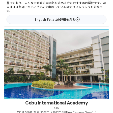
整っており、みんなで頑張る雰囲気を求める方におすすめの学校です。週
末はほぼ毎週アクティビティを実施しているのでリフレッシュも可能で
す。
English Fella 1
の詳細を見る
Cebu International Academy
CIA
【定員:
550名
,
設立:
2003年（2022年6月New Campus Open）
】