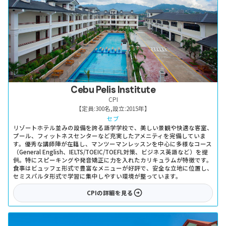
Cebu Pelis Institute
CPI
【定員:
300名
,
設立:
2015年
】
セブ
リゾートホテル並みの設備を誇る語学学校で、美しい景観や快適な客室、
プール、フィットネスセンターなど充実したアメニティを完備していま
す。優秀な講師陣が在籍し、マンツーマンレッスンを中心に多様なコース
（General English、IELTS/TOEIC/TOEFL対策、ビジネス英語など）を提
供。特にスピーキングや発音矯正に力を入れたカリキュラムが特徴です。
食事はビュッフェ形式で豊富なメニューが好評で、安全な立地に位置し、
セミスパルタ形式で学習に集中しやすい環境が整っています。
CPI
の詳細を見る