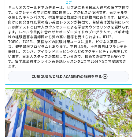
セブ
キュリオスワールドアカデミーは、セブ島にある日本人経営の語学学校で
す。セブシティのマボロ地域に位置し、アクセスが便利です。元ホテルを
改装したキャンパスで、宿泊施設と教室が同じ建物内にあります。日本人
向けに開発された質の高い英語レッスンが特徴で、希望者は渡航前にレベ
ル診断テストと日本人カウンセラーによる学習カウンセリングを受けられ
ます。レベルや目的に合わせたオーダーメイドのプログラムで、バギオ地
域の経験豊富な講師陣から質の高い指導を受けられます。IELTS、
TOEIC、TOEFL、英検などの試験対策コースに加え、ビジネス英語コー
ス、親子留学プログラムもあります。平日は3食、土日祝日はブランチを
提供し、ズンバ、アイランドホッピングなどのアクティビティも充実して
います。日本人スタッフが常駐しているので、初めての留学でも安心で
す。留学生全員オンライン英会話レッスンを1コマ25分×5コマ受講でき
ます。
CURIOUS WORLD ACADEMY
の詳細を見る