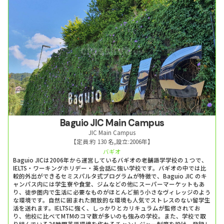
Baguio JIC Main Campus
JIC Main Campus
【定員:
約 130 名
,
設立:
2006年
】
バギオ
Baguio JICは2006年から運営しているバギオの老舗語学学校の１つで、
IELTS・ワーキングホリデー・英会話に強い学校です。バギオの中では比
較的外出ができるセミスパルタ式プログラムが特徴で、Baguio JIC のキ
ャンパス内には学生寮や食堂、ジムなどの他にスーパーマーケットもあ
り、徒歩圏内で生活に必要なものがほとんど揃う小さなヴィレッジのよう
な環境です。自然に囲まれた開放的な環境も人気でストレスのない留学生
活を送れます。IELTSに強く、しっかりとカリキュラムが監修されてお
り、他校に比べてMTMのコマ数が多いのも強みの学校。また、学校で取