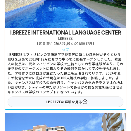
I.BREEZE INTERNATIONAL LANGUAGE CENTER
I.BREEZE
【定員:
現在250人程
,
設立:
2018年12月
】
セブ
I.BREEZEはフィリピンの英語語学学校業界に新しい風を吹かそうという
意味を込めて2018年12月にセブの中心地に拡張オープンしました。韓国
人の校長は、元々フィリピンの学校で生徒としての留学経験があり、その
後学校のマネージメントに携わりその経験を活かして学校を作られまし
た。学校作りには自身が生徒だった視点も反映されています。2024年夏
に新校舎を新たに完成させ現在は300人規模の学校に拡張しました。ま
た、キャンパスは学校名の由来通り、キャンパスの外のテラスでは心地よ
い風が吹き、シティーの中だがリゾートであるかの様な感覚を感じさせる
キャンパスは学校のコンセプトになっています。
I.BREEZE
の詳細を見る