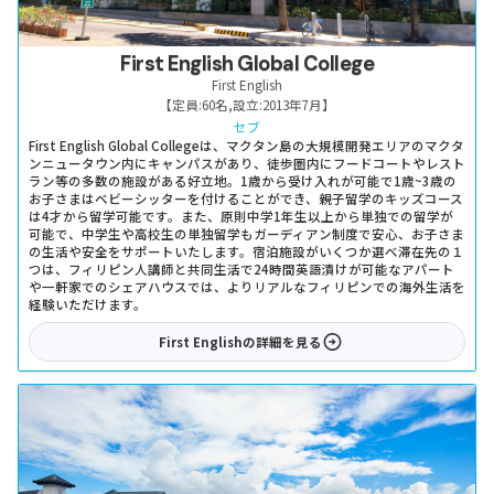
First English Global College
First English
【定員:
60名
,
設立:
2013年7月
】
セブ
First English Global Collegeは、マクタン島の大規模開発エリアのマクタ
ンニュータウン内にキャンパスがあり、徒歩圏内にフードコートやレスト
ラン等の多数の施設がある好立地。1歳から受け入れが可能で1歳~3歳の
お子さまはベビーシッターを付けることができ、親子留学のキッズコース
は4才から留学可能です。また、原則中学1年生以上から単独での留学が
可能で、中学生や高校生の単独留学もガーディアン制度で安心、お子さま
の生活や安全をサポートいたします。宿泊施設がいくつか選べ滞在先の１
つは、フィリピン人講師と共同生活で24時間英語漬けが可能なアパート
や一軒家でのシェアハウスでは、よりリアルなフィリピンでの海外生活を
経験いただけます。
First English
の詳細を見る