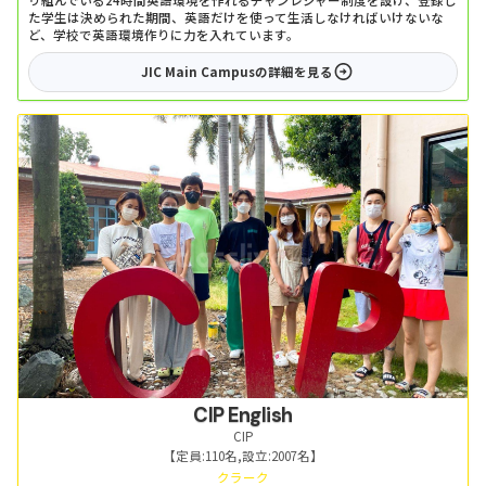
り組んでいる24時間英語環境を作れるチャンレジャー制度を設け、登録し
た学生は決められた期間、英語だけを使って生活しなければいけないな
ど、学校で英語環境作りに力を入れています。
JIC Main Campus
の詳細を見る
CIP English
CIP
【定員:
110名
,
設立:
2007名
】
クラーク