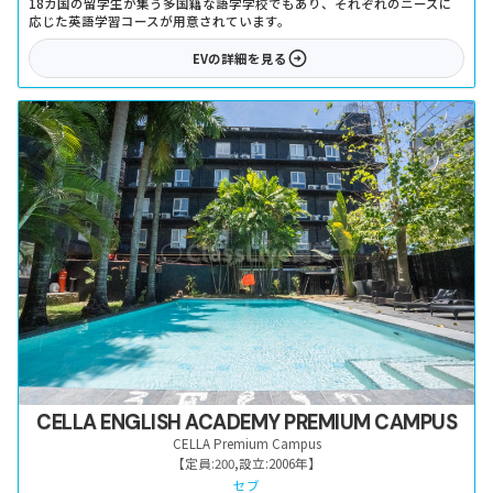
18カ国の留学生が集う多国籍な語学学校でもあり、それぞれのニーズに
応じた英語学習コースが用意されています。
EV
の詳細を見る
CELLA ENGLISH ACADEMY PREMIUM CAMPUS
CELLA Premium Campus
【定員:
200
,
設立:
2006年
】
セブ