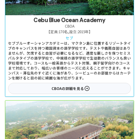
Cebu Blue Ocean Academy
CBOA
【定員:
170名
,
設立:
2015年
】
セブ
セブブルーオーシャンアカデミーは、マクタン島に位置するリゾートタイ
プのキャンパスを持つ韓国資本の語学学校です。テストや義務自習はあり
ませんが、欠席すると自習が必要になるなど、適度な厳しさを保つセミス
パルタタイプの語学学校で、中規模の語学学校で生徒数のバランスも良い
学校環境です。コースも一般英語からテスト対策、親子留学向けのコース
まで対応しており、幅広いお客様のニーズに応えることができます。キャ
ンパス・滞在先のすぐ近くに海があり、シービューのお部屋からはカーテ
ンを開けると目の前に綺麗な海が広がります。
CBOA
の詳細を見る