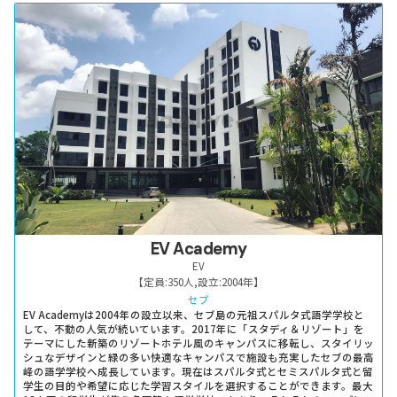
EV Academy
EV
【定員:
350人
,
設立:
2004年
】
セブ
EV Academyは2004年の設立以来、セブ島の元祖スパルタ式語学学校と
して、不動の人気が続いています。2017年に「スタディ＆リゾート」を
テーマにした新築のリゾートホテル風のキャンパスに移転し、スタイリッ
シュなデザインと緑の多い快適なキャンパスで施設も充実したセブの最高
峰の語学学校へ成長しています。現在はスパルタ式とセミスパルタ式と留
学生の目的や希望に応じた学習スタイルを選択することができます。最大