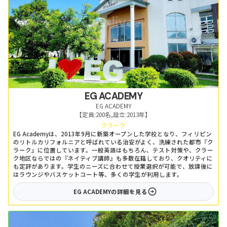
EG ACADEMY
EG ACADEMY
【定員:
200名
,
設立:
2013年
】
クラーク
EG Academyは、2013年9月に新築オープンした学校となり、フィリピン
のリトルカリフォルニアと呼ばれている治安がよく、洗練された都市『ク
ラーク』に位置しています。一般英語はもちろん、テスト対策や、クラー
ク地区ならではの『ネイティブ講師』も多数在籍しており、クオリティに
も定評があります。学生のニーズに合わせて授業選択が可能で、放課後に
はラウンジやバスケットコート等、多くの学生が利用します。
EG ACADEMY
の詳細を見る