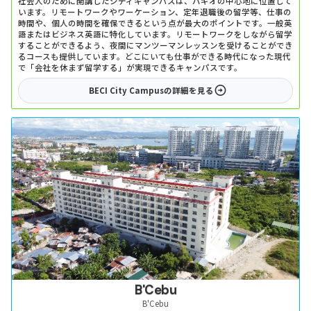
社会人のために開講したシティキャンパスは、バギオの中心地に位置して
います。リモートワークやワーケーション、定年退職後の留学等、仕事の
時間や、個人の時間を確保できるという点が最大のポイントです。一般英
語またはビジネス英語に特化しています。リモートワークをしながら留学
することができるよう、夜間にマンツーマンレッスンを受けることができ
るコースも提供しています。どこにいても仕事ができる時代になった現代
で「会社を休まず留学する」が実現できるキャンパスです。
BECI City Campus
の詳細を見る
B'Cebu
B'Cebu