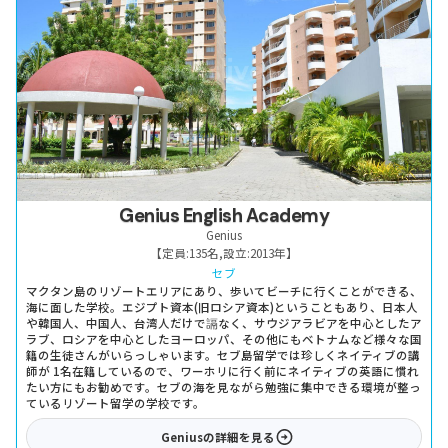
Genius English Academy
Genius
【定員:
135名
,
設立:
2013年
】
セブ
マクタン島のリゾートエリアにあり、歩いてビーチに行くことができる、
海に面した学校。エジプト資本(旧ロシア資本)ということもあり、日本人
や韓国人、中国人、台湾人だけで䛿なく、サウジアラビアを中心としたア
ラブ、ロシアを中心としたヨーロッパ、その他にもベトナムなど様々な国
籍の生徒さんがいらっしゃいます。セブ島留学では珍しくネイティブの講
師が 1名在籍しているので、ワーホリに行く前にネイティブの英語に慣れ
たい方にもお勧めです。セブの海を見ながら勉強に集中できる環境が整っ
ているリゾート留学の学校です。
Genius
の詳細を見る