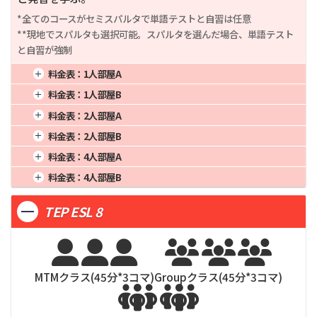
*全てのコースがセミスパルタで単語テストと自習は任意

**現地でスパルタも選択可能。スパルタを選んだ場合、単語テスト
と自習が強制
料金表：
1人部屋A
1週間
84,500
4週間
260,000
16週間
1,040,000
料金表：
1人部屋B
2週間
156,000
8週間
520,000
20週間
1,300,000
1週間
82,875
4週間
255,000
16週間
1,020,000
料金表：
2人部屋A
3週間
214,500
12週間
780,000
24週間
1,560,000
2週間
153,000
8週間
510,000
20週間
1,275,000
1週間
68,250
4週間
210,000
16週間
840,000
料金表：
2人部屋B
3週間
210,375
12週間
765,000
24週間
1,530,000
2週間
126,000
8週間
420,000
20週間
1,050,000
1週間
66,625
4週間
205,000
16週間
820,000
料金表：
4人部屋A
3週間
173,250
12週間
630,000
24週間
1,260,000
2週間
123,000
8週間
410,000
20週間
1,025,000
1週間
61,750
4週間
190,000
16週間
760,000
料金表：
4人部屋B
3週間
169,125
12週間
615,000
24週間
1,230,000
2週間
114,000
8週間
380,000
20週間
950,000
1週間
60,125
4週間
185,000
16週間
740,000
3週間
156,750
12週間
570,000
24週間
1,140,000
TEP ESL 8
2週間
111,000
8週間
370,000
20週間
925,000
3週間
152,625
12週間
555,000
24週間
1,110,000






MTMクラス(
45
分*
3
コマ)
Groupクラス(
45
分*
3
コマ)

