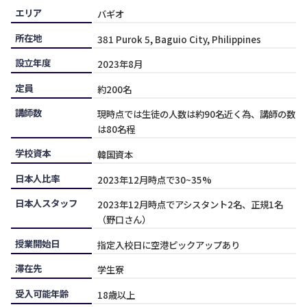
分かれており、Wi-Fi も使用可能です。
エリア
バギオ
所在地
381 Purok 5, Baguio City, Philippines
設立年度
2023年8月
定員
約200名
講師数
現時点では生徒の人数は約90名近く為、講師の数
は80名程
学校資本
韓国資本
日本人比率
2023年12月時点で30~35%
日本人スタッフ
2023年12月時点でアシスタント2名、正規1名
（野口さん）
授業開始日
指定入校日に空港ピックアップあり
滞在先
学生寮
受入可能年齢
18歳以上