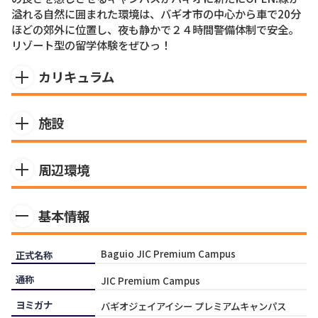
溢れる自然に囲まれた環境は、バギオ市の中心から車で20分
ほどの郊外に位置し、夜も静かで２４時間警備体制で安全。
リゾート型の留学体験をぜひっ！
カリキュラム
初心者の方向けで基礎英語を学べる入門コースから、 1日6 コ
施設
マのマンツーマンクラスでは集中訓練ができるスピーキング
に特化したコース、ワーホリ対策のコースもあります。また、
避暑地のリゾートホテルのような綺麗でリラックスできる生
興味のある教科書を選んで学べるTEP ESL では、旅行、料
周辺環境
活環境で留学できるプレミアム校は、清潔感のあるオシャレ
理、アート、IT などの専門的な教科書の中から自分の興味が
な作りでこだわりを感じさせる内装です。窓も多く、バギオ
ある教科書を選んで学べる他の学校には無い珍しいコースが
学校から徒歩3分：小さなカフェ、果物屋さん、薬局、ジプニ
郊外の自然を校内から見えるのも魅力です。キャンパス内に
あるのも特徴です。選べるテーマは アート&デザイン、ビュー
基本情報
ー乗り場学校から徒歩７分：カフェ車で20分：バギオ市内の
は大きな３つの棟で分かれており、建物間の移動は徒歩 1 分
ティーサロンやホテル&ケータリング、ツーリズムなど豊富に
中心部、SMモール
以内。学生寮のある学生寮棟には、学生のお部屋とカフェテ
取り揃えております。全てのコースが原則セミスパルタとなっ
リア・ラウンジがあり、学生センターの建物には、ジム、サ
ており、単語テストと自習は任意ですが、現地でスパルタも
Baguio JIC Premium Campus
正式名称
ウナ、共有キッチン、レジャー施設、マッサージ機、学生ラ
選択可能※スパルタは単語テストと自習が強制 となります。
通称
ウンジなどがあります。３つ目の教室棟には、クラスルーム
JIC Premium Campus
やオフィス、ラウンジ、プレゼンテーションルーム兼シアタ
ヨミガナ
バギオジェイアイシー プレミアムキャンパス
ールームがあります。学生寮では全部屋シャワーとトイレが