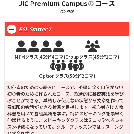
JIC Premium Campus
の
コース
※バルコニーがある部屋とない部屋があります。
COURSE
ESL Starter 7





MTMクラス(
45
分*
4
コマ)
Groupクラス(
45
分*
1
コマ)


Optionクラス(
50
分*
2
コマ)
初心者のための英語入門コースで、英語に全く自信がない
初心者のために作られたコース。総合的に基礎英語を学び
ぶことができる。単語しか使えない状態から文章を作って
最低限の会話ができる状態を目指します。初心者向けの教
科書を用いて基礎英語を学ぶ。特にスピーキングを素早く
伸ばせるように、スピーキングクラスは 2 コマ学べるレッ
スン構成になっている。グループレッスンではリスニング
と発音を学ぶ。