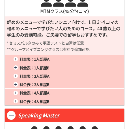




MTMクラス(
45
分*
4
コマ)
軽めのメニューで学びたいシニア向けで、1 日 3~4 コマの
軽めのメニューで学びたい人のためのコース。40 歳以上の
学生のみ受講可能。ご夫婦での留学もおすすめです。
*セミスパルタのみで単語テストと自習は任意

**グループとイブニングクラスは有料で追加可能
料金表：
1人部屋A
1週間
81,250
4週間
250,000
16週間
1,000,000
料金表：
1人部屋B
2週間
150,000
8週間
500,000
20週間
1,250,000
1週間
79,625
4週間
245,000
16週間
980,000
料金表：
2人部屋A
3週間
206,250
12週間
750,000
24週間
1,500,000
2週間
147,000
8週間
490,000
20週間
1,225,000
1週間
65,000
4週間
200,000
16週間
800,000
料金表：
2人部屋B
3週間
202,125
12週間
735,000
24週間
1,470,000
2週間
120,000
8週間
400,000
20週間
1,000,000
1週間
63,375
4週間
195,000
16週間
780,000
料金表：
4人部屋A
3週間
165,000
12週間
600,000
24週間
1,200,000
2週間
117,000
8週間
390,000
20週間
975,000
1週間
58,500
4週間
180,000
16週間
720,000
料金表：
4人部屋B
3週間
160,875
12週間
585,000
24週間
1,170,000
2週間
108,000
8週間
360,000
20週間
900,000
1週間
56,875
4週間
175,000
16週間
700,000
3週間
148,500
12週間
540,000
24週間
1,080,000
Speaking Master
2週間
105,000
8週間
350,000
20週間
875,000
3週間
144,375
12週間
525,000
24週間
1,050,000