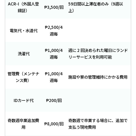
ACR-I（外国人登
59日間以上滞在者のみ（9週以
₱3,500/回
録証）
上）
₱2,500/4
電気代・水道代
週毎
₱1,000/4
週に 2 回決められた曜日にランド
洗濯代
週毎
リーサービスを利用可能
管理費（メンテナ
₱1,000/4
施設や寮の管理維持にかかる費用
ンス費）
週毎
IDカード代
₱200/回
奇数週卒業追加費
奇数週で卒業する場合に、追加で
₱8,000/回
用
支払う現地費用