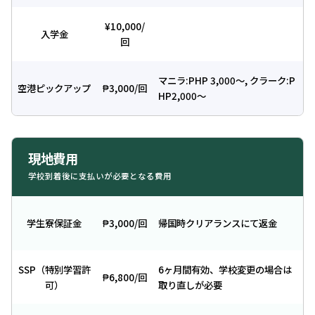
¥10,000/
入学金
回
マニラ:PHP 3,000〜, クラーク:P
空港ピックアップ
₱3,000/回
HP2,000〜
現地費用
学校到着後に支払いが必要となる費用
学生寮保証金
₱3,000/回
帰国時クリアランスにて返金
SSP（特別学習許
6ヶ月間有効、学校変更の場合は
₱6,800/回
可）
取り直しが必要