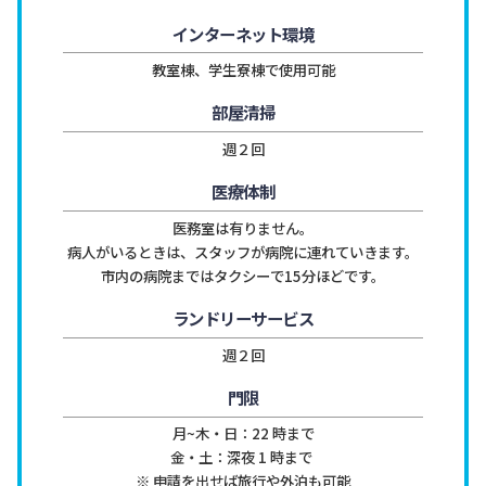
インターネット環境
教室棟、学生寮棟で使用可能
部屋清掃
週２回
医療体制
医務室は有りません。

病人がいるときは、スタッフが病院に連れていきます。

市内の病院まではタクシーで15分ほどです。
ランドリーサービス
週２回
門限
月~木・日：22 時まで

金・土：深夜 1 時まで 

※ 申請を出せば旅行や外泊も可能