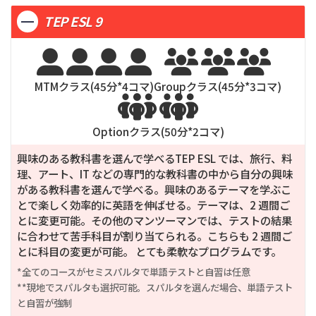
2週間
114,000
8週間
380,000
20週間
950,000
1週間
60,125
4週間
185,000
16週間
740,000
3週間
156,750
12週間
570,000
24週間
1,140,000
TEP ESL 9
2週間
111,000
8週間
370,000
20週間
925,000
3週間
152,625
12週間
555,000
24週間
1,110,000







MTMクラス(
45
分*
4
コマ)
Groupクラス(
45
分*
3
コマ)


Optionクラス(
50
分*
2
コマ)
興味のある教科書を選んで学べるTEP ESL では、旅行、料
理、アート、IT などの専門的な教科書の中から自分の興味
がある教科書を選んで学べる。興味のあるテーマを学ぶこ
とで楽しく効率的に英語を伸ばせる。テーマは、2 週間ご
とに変更可能。その他のマンツーマンでは、テストの結果
に合わせて苦手科目が割り当てられる。こちらも 2 週間ご
とに科目の変更が可能。 とても柔軟なプログラムです。
*全てのコースがセミスパルタで単語テストと自習は任意

**現地でスパルタも選択可能。スパルタを選んだ場合、単語テスト
と自習が強制