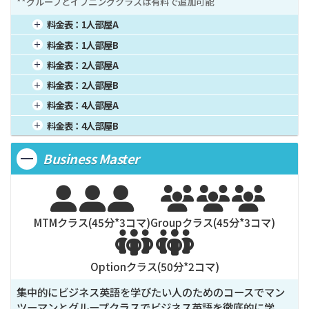
**グループとイブニングクラスは有料で追加可能
料金表：
1人部屋A
1週間
84,500
4週間
260,000
16週間
1,040,000
料金表：
1人部屋B
2週間
156,000
8週間
520,000
20週間
1,300,000
1週間
82,875
4週間
255,000
16週間
1,020,000
料金表：
2人部屋A
3週間
214,500
12週間
780,000
24週間
1,560,000
2週間
153,000
8週間
510,000
20週間
1,275,000
1週間
68,250
4週間
210,000
16週間
840,000
料金表：
2人部屋B
3週間
210,375
12週間
765,000
24週間
1,530,000
2週間
126,000
8週間
420,000
20週間
1,050,000
1週間
66,625
4週間
205,000
16週間
820,000
料金表：
4人部屋A
3週間
173,250
12週間
630,000
24週間
1,260,000
2週間
123,000
8週間
410,000
20週間
1,025,000
1週間
61,750
4週間
190,000
16週間
760,000
料金表：
4人部屋B
3週間
169,125
12週間
615,000
24週間
1,230,000
2週間
114,000
8週間
380,000
20週間
950,000
1週間
60,125
4週間
185,000
16週間
740,000
3週間
156,750
12週間
570,000
24週間
1,140,000
Business Master
2週間
111,000
8週間
370,000
20週間
925,000
3週間
152,625
12週間
555,000
24週間
1,110,000






MTMクラス(
45
分*
3
コマ)
Groupクラス(
45
分*
3
コマ)


Optionクラス(
50
分*
2
コマ)
集中的にビジネス英語を学びたい人のためのコースでマン
ツーマンとグループクラスでビジネス英語を徹底的に学