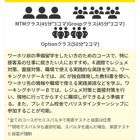
3週間
165,000
12週間
600,000
24週間
1,200,000






MTMクラス(
45
分*
3
コマ)
Groupクラス(
45
分*
3
コマ)


Optionクラス(
50
分*
2
コマ)
ワーホリ前の準備留学をしたい方のためのコースで、特に
接客系の仕事に就きたい人におすすめ。4 週間でレジュメ
対策、面接対策、職場で使える実践的な英語を学ぶ。ワー
キングホリデー A では、JIC が独自開発した教科書を使い、
ワーホリ先の情報や職場で使える実践英語などを学ぶ。ワ
ーキングホリデー B では、レジュメ対策と面接対策を行
い、現地に行ってからすぐに職探しができるよう準備す
る。また、プレミアム校舎でバリスタインターンシップに
参加することが可能。
*全てのコースがセミスパルタで単語テストと自習は任意

**現地でスパルタも選択可能。スパルタを選んだ場合、単語テスト
と自習が強制