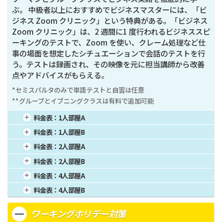
ぶ。 中級者以上におすすめでビジネスマスターには、「ビ
ジネス Zoom クリニック」という特典がある。「ビジネス
Zoom クリニック」は、2 週間に1 度行われるビジネススピ
ーキングのテストで、Zoom を使い、クレーム処理など仕
事の場面を想定したシチュエーションで会話のテストを行
う。テストは録画され、その映像を元に担当講師から改善
点やアドバイスがもらえる。
*セミスパルタのみで単語テストと自習は任意

**グループとイブニングクラスは有料で追加可能
料金表：
1人部屋A
1週間
89,375
4週間
275,000
16週間
1,100,000
料金表：
1人部屋B
2週間
165,000
8週間
550,000
20週間
1,375,000
1週間
87,750
4週間
270,000
16週間
1,080,000
料金表：
2人部屋A
3週間
226,875
12週間
825,000
24週間
1,650,000
2週間
162,000
8週間
540,000
20週間
1,350,000
1週間
73,125
4週間
225,000
16週間
900,000
料金表：
2人部屋B
3週間
222,750
12週間
810,000
24週間
1,620,000
2週間
135,000
8週間
450,000
20週間
1,125,000
1週間
71,500
4週間
220,000
16週間
880,000
料金表：
4人部屋A
3週間
185,625
12週間
675,000
24週間
1,350,000
2週間
132,000
8週間
440,000
20週間
1,100,000
1週間
66,625
4週間
205,000
16週間
820,000
料金表：
4人部屋B
3週間
181,500
12週間
660,000
24週間
1,320,000
2週間
123,000
8週間
410,000
20週間
1,025,000
1週間
65,000
4週間
200,000
16週間
800,000
3週間
169,125
12週間
615,000
24週間
1,230,000
ワーキングホリデー対策
2週間
120,000
8週間
400,000
20週間
1,000,000