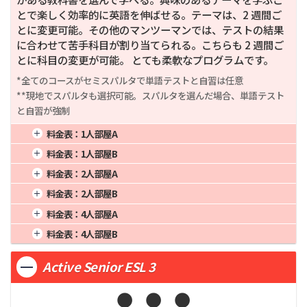
とで楽しく効率的に英語を伸ばせる。テーマは、2 週間ご
とに変更可能。その他のマンツーマンでは、テストの結果
に合わせて苦手科目が割り当てられる。こちらも 2 週間ご
とに科目の変更が可能。 とても柔軟なプログラムです。
*全てのコースがセミスパルタで単語テストと自習は任意

**現地でスパルタも選択可能。スパルタを選んだ場合、単語テスト
と自習が強制
料金表：
1人部屋A
1週間
91,000
4週間
280,000
16週間
1,120,000
料金表：
1人部屋B
2週間
168,000
8週間
560,000
20週間
1,400,000
1週間
89,375
4週間
275,000
16週間
1,100,000
料金表：
2人部屋A
3週間
231,000
12週間
840,000
24週間
1,680,000
2週間
165,000
8週間
550,000
20週間
1,375,000
1週間
74,750
4週間
230,000
16週間
920,000
料金表：
2人部屋B
3週間
226,875
12週間
825,000
24週間
1,650,000
2週間
138,000
8週間
460,000
20週間
1,150,000
1週間
73,125
4週間
225,000
16週間
900,000
料金表：
4人部屋A
3週間
189,750
12週間
690,000
24週間
1,380,000
2週間
135,000
8週間
450,000
20週間
1,125,000
1週間
68,250
4週間
210,000
16週間
840,000
料金表：
4人部屋B
3週間
185,625
12週間
675,000
24週間
1,350,000
2週間
126,000
8週間
420,000
20週間
1,050,000
1週間
66,625
4週間
205,000
16週間
820,000
3週間
173,250
12週間
630,000
24週間
1,260,000
Active Senior ESL 3
2週間
123,000
8週間
410,000
20週間
1,025,000
3週間
169,125
12週間
615,000
24週間
1,230,000


