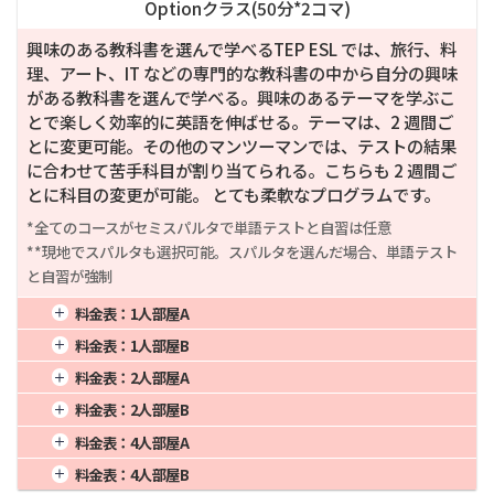
Optionクラス(
50
分*
2
コマ)
興味のある教科書を選んで学べるTEP ESL では、旅行、料
理、アート、IT などの専門的な教科書の中から自分の興味
がある教科書を選んで学べる。興味のあるテーマを学ぶこ
とで楽しく効率的に英語を伸ばせる。テーマは、2 週間ご
とに変更可能。その他のマンツーマンでは、テストの結果
に合わせて苦手科目が割り当てられる。こちらも 2 週間ご
とに科目の変更が可能。 とても柔軟なプログラムです。
*全てのコースがセミスパルタで単語テストと自習は任意

**現地でスパルタも選択可能。スパルタを選んだ場合、単語テスト
と自習が強制
料金表：
1人部屋A
1週間
84,500
4週間
260,000
16週間
1,040,000
料金表：
1人部屋B
2週間
156,000
8週間
520,000
20週間
1,300,000
1週間
82,875
4週間
255,000
16週間
1,020,000
料金表：
2人部屋A
3週間
214,500
12週間
780,000
24週間
1,560,000
2週間
153,000
8週間
510,000
20週間
1,275,000
1週間
68,250
4週間
210,000
16週間
840,000
料金表：
2人部屋B
3週間
210,375
12週間
765,000
24週間
1,530,000
2週間
126,000
8週間
420,000
20週間
1,050,000
1週間
66,625
4週間
205,000
16週間
820,000
料金表：
4人部屋A
3週間
173,250
12週間
630,000
24週間
1,260,000
2週間
123,000
8週間
410,000
20週間
1,025,000
1週間
61,750
4週間
190,000
16週間
760,000
料金表：
4人部屋B
3週間
169,125
12週間
615,000
24週間
1,230,000