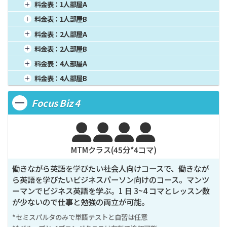
料金表：
1人部屋A
1週間
81,250
4週間
250,000
16週間
1,000,000
料金表：
1人部屋B
2週間
150,000
8週間
500,000
20週間
1,250,000
1週間
79,625
4週間
245,000
16週間
980,000
料金表：
2人部屋A
3週間
206,250
12週間
750,000
24週間
1,500,000
2週間
147,000
8週間
490,000
20週間
1,225,000
1週間
65,000
4週間
200,000
16週間
800,000
料金表：
2人部屋B
3週間
202,125
12週間
735,000
24週間
1,470,000
2週間
120,000
8週間
400,000
20週間
1,000,000
1週間
63,375
4週間
195,000
16週間
780,000
料金表：
4人部屋A
3週間
165,000
12週間
600,000
24週間
1,200,000
2週間
117,000
8週間
390,000
20週間
975,000
1週間
58,500
4週間
180,000
16週間
720,000
料金表：
4人部屋B
3週間
160,875
12週間
585,000
24週間
1,170,000
2週間
108,000
8週間
360,000
20週間
900,000
1週間
56,875
4週間
175,000
16週間
700,000
3週間
148,500
12週間
540,000
24週間
1,080,000
Focus Biz 4
2週間
105,000
8週間
350,000
20週間
875,000
3週間
144,375
12週間
525,000
24週間
1,050,000




MTMクラス(
45
分*
4
コマ)
働きながら英語を学びたい社会人向けコースで、働きなが
ら英語を学びたいビジネスパーソン向けのコース。マンツ
ーマンでビジネス英語を学ぶ。1 日 3~4 コマとレッスン数
が少ないので仕事と勉強の両立が可能。
*セミスパルタのみで単語テストと自習は任意
