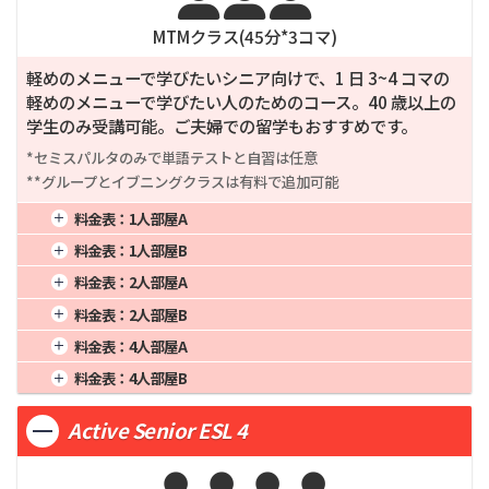
MTMクラス(
45
分*
3
コマ)
軽めのメニューで学びたいシニア向けで、1 日 3~4 コマの
軽めのメニューで学びたい人のためのコース。40 歳以上の
学生のみ受講可能。ご夫婦での留学もおすすめです。
*セミスパルタのみで単語テストと自習は任意

**グループとイブニングクラスは有料で追加可能
料金表：
1人部屋A
1週間
78,000
4週間
240,000
16週間
960,000
料金表：
1人部屋B
2週間
144,000
8週間
480,000
20週間
1,200,000
1週間
76,375
4週間
235,000
16週間
940,000
料金表：
2人部屋A
3週間
198,000
12週間
720,000
24週間
1,440,000
2週間
141,000
8週間
470,000
20週間
1,175,000
1週間
61,750
4週間
190,000
16週間
760,000
料金表：
2人部屋B
3週間
193,875
12週間
705,000
24週間
1,410,000
2週間
114,000
8週間
380,000
20週間
950,000
1週間
60,125
4週間
185,000
16週間
740,000
料金表：
4人部屋A
3週間
156,750
12週間
570,000
24週間
1,140,000
2週間
111,000
8週間
370,000
20週間
925,000
1週間
55,250
4週間
170,000
16週間
680,000
料金表：
4人部屋B
3週間
152,625
12週間
555,000
24週間
1,110,000
2週間
102,000
8週間
340,000
20週間
850,000
1週間
53,625
4週間
165,000
16週間
660,000
3週間
140,250
12週間
510,000
24週間
1,020,000
Active Senior ESL 4
2週間
99,000
8週間
330,000
20週間
825,000
3週間
136,125
12週間
495,000
24週間
990,000