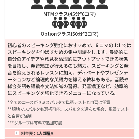






MTMクラス(
45
分*
6
コマ)


Optionクラス(
50
分*
2
コマ)
初心者のスピーキング強化におすすめで、6 コマの 1:1 では
スピーキングを伸ばすための集中訓練をします。最終的に
自分のアイデアや意見を論理的にアウトプットできる状態
を目指し、発音矯正が行えるのも魅力。スピーキングと発
音を鍛えられるレッスンに加え、ディベートやプレゼンテ
ーションなど論理的な英語力を鍛える教科もある。音読や
総合英語も語彙や文法知識の習得、発音矯正など、効率的
にスピーキングを強化できるメニューになっている。
*全てのコースがセミスパルタで単語テストと自習は任意

**現地でスパルタも選択可能。スパルタを選んだ場合、単語テスト
と自習が強制

***グループは有料で追加可能
料金表：
1人部屋A