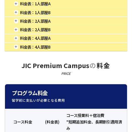
料金表：
1人部屋A
1週間
84,500
4週間
260,000
16週間
1,040,000
料金表：
1人部屋B
2週間
156,000
8週間
520,000
20週間
1,300,000
1週間
82,875
4週間
255,000
16週間
1,020,000
料金表：
2人部屋A
3週間
214,500
12週間
780,000
24週間
1,560,000
2週間
153,000
8週間
510,000
20週間
1,275,000
1週間
68,250
4週間
210,000
16週間
840,000
料金表：
2人部屋B
3週間
210,375
12週間
765,000
24週間
1,530,000
2週間
126,000
8週間
420,000
20週間
1,050,000
1週間
66,625
4週間
205,000
16週間
820,000
料金表：
4人部屋A
3週間
173,250
12週間
630,000
24週間
1,260,000
2週間
123,000
8週間
410,000
20週間
1,025,000
1週間
61,750
4週間
190,000
16週間
760,000
料金表：
4人部屋B
3週間
169,125
12週間
615,000
24週間
1,230,000
2週間
114,000
8週間
380,000
20週間
950,000
1週間
60,125
4週間
185,000
16週間
740,000
3週間
156,750
12週間
570,000
24週間
1,140,000
2週間
111,000
8週間
370,000
20週間
925,000
JIC Premium Campus
の
料金
3週間
152,625
12週間
555,000
24週間
1,110,000
PRICE
プログラム料金
留学前に支払いが必要となる費用
コース授業料＋宿泊費
コース料金
(料金表)
*短期追加料金、長期割引適用済
み