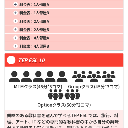
料金表：
1人部屋A
1週間
87,750
4週間
270,000
16週間
1,080,000
料金表：
1人部屋B
2週間
162,000
8週間
540,000
20週間
1,350,000
1週間
86,125
4週間
265,000
16週間
1,060,000
料金表：
2人部屋A
3週間
222,750
12週間
810,000
24週間
1,620,000
2週間
159,000
8週間
530,000
20週間
1,325,000
1週間
71,500
4週間
220,000
16週間
880,000
料金表：
2人部屋B
3週間
218,625
12週間
795,000
24週間
1,590,000
2週間
132,000
8週間
440,000
20週間
1,100,000
1週間
69,875
4週間
215,000
16週間
860,000
料金表：
4人部屋A
3週間
181,500
12週間
660,000
24週間
1,320,000
2週間
129,000
8週間
430,000
20週間
1,075,000
1週間
65,000
4週間
200,000
16週間
800,000
料金表：
4人部屋B
3週間
177,375
12週間
645,000
24週間
1,290,000
2週間
120,000
8週間
400,000
20週間
1,000,000
1週間
63,375
4週間
195,000
16週間
780,000
3週間
165,000
12週間
600,000
24週間
1,200,000
TEP ESL 10
2週間
117,000
8週間
390,000
20週間
975,000
3週間
160,875
12週間
585,000
24週間
1,170,000








MTMクラス(
45
分*
5
コマ)
Groupクラス(
45
分*
3
コマ)


Optionクラス(
50
分*
2
コマ)
興味のある教科書を選んで学べるTEP ESL では、旅行、料
理、アート、IT などの専門的な教科書の中から自分の興味
がある教科書を選んで学べる。興味のあるテーマを学ぶこ