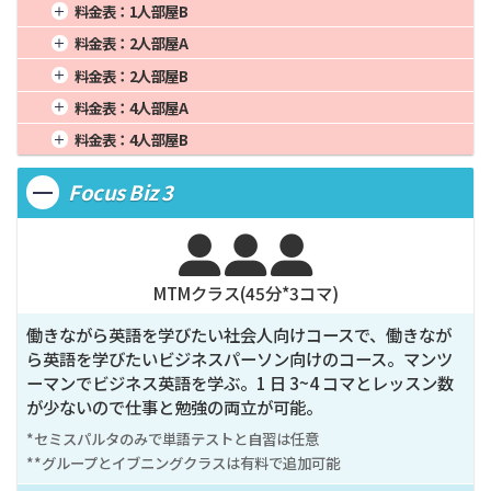
1週間
95,875
4週間
295,000
16週間
1,180,000
料金表：
1人部屋B
2週間
177,000
8週間
590,000
20週間
1,475,000
1週間
94,250
4週間
290,000
16週間
1,160,000
料金表：
2人部屋A
3週間
243,375
12週間
885,000
24週間
1,770,000
2週間
174,000
8週間
580,000
20週間
1,450,000
1週間
79,625
4週間
245,000
16週間
980,000
料金表：
2人部屋B
3週間
239,250
12週間
580,000
24週間
1,740,000
2週間
147,000
8週間
490,000
20週間
1,225,000
1週間
78,000
4週間
240,000
16週間
960,000
料金表：
4人部屋A
3週間
202,125
12週間
490,000
24週間
1,470,000
2週間
144,000
8週間
480,000
20週間
1,200,000
1週間
73,125
4週間
225,000
16週間
900,000
料金表：
4人部屋B
3週間
198,000
12週間
480,000
24週間
1,440,000
2週間
135,000
8週間
450,000
20週間
1,125,000
1週間
71,500
4週間
220,000
16週間
880,000
3週間
185,625
12週間
450,000
24週間
1,350,000
Focus Biz 3
2週間
132,000
8週間
440,000
20週間
1,100,000
3週間
181,500
12週間
440,000
24週間
1,320,000



MTMクラス(
45
分*
3
コマ)
働きながら英語を学びたい社会人向けコースで、働きなが
ら英語を学びたいビジネスパーソン向けのコース。マンツ
ーマンでビジネス英語を学ぶ。1 日 3~4 コマとレッスン数
が少ないので仕事と勉強の両立が可能。
*セミスパルタのみで単語テストと自習は任意

**グループとイブニングクラスは有料で追加可能