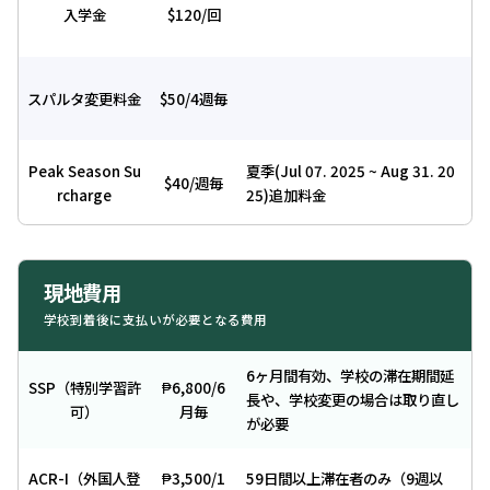
入学金
$120/回
スパルタ変更料金
$50/4週毎
Peak Season Su
夏季(Jul 07. 2025 ~ Aug 31. 20
$40/週毎
rcharge
25)追加料金
現地費用
学校到着後に支払いが必要となる費用
6ヶ月間有効、学校の滞在期間延
SSP（特別学習許
₱6,800/6
長や、学校変更の場合は取り直し
可）
月毎
が必要
ACR-I（外国人登
₱3,500/1
59日間以上滞在者のみ（9週以