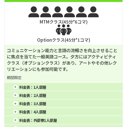
3週間
1,913
12週間
6,750
24週間
13,500






MTMクラス(
45
分*
6
コマ)

Optionクラス(
45
分*
1
コマ)
コミュニケーション能力と言語の流暢さを向上させること
に焦点を当てた一般英語コース。夕方にはアクティビティ
クラス（オプションクラス）があり、アートやその他レク
リエーションにも参加可能です。
期間限定
料金表：
1人部屋
1週間
4週間
16週間
料金表：
2人部屋
2週間
8週間
20週間
1週間
876
4週間
2,190
16週間
8,760
料金表：
3人部屋
3週間
12週間
24週間
2週間
1,424
8週間
4,380
20週間
10,950
1週間
840
4週間
2,100
16週間
8,400
料金表：
4人部屋
3週間
1,862
12週間
6,570
24週間
13,140
2週間
1,365
8週間
4,200
20週間
10,500
1週間
820
4週間
2,050
16週間
8,200
料金表：
外部寮1人部屋
3週間
1,785
12週間
6,300
24週間
12,600
2週間
1,333
8週間
4,100
20週間
10,250