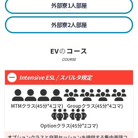
シャワーカーテン・温水器・ベット（2段ベッド）・
ハンガー
外部寮1人部屋
机・クローゼット・スタンド・コンセント・
冷蔵庫・セキュリティボックス・トイレ・シャワー・
ヘアドライヤー・（WiFi今後設置予定）・エアコン・
温水器・ベット・机・クローゼット・コンセント・
ハンガー
外部寮2人部屋
ヘアドライヤー・WiFi・エアコン・簡易キッチン・
冷蔵庫・セキュリティボックス・トイレ・シャワー・
食器類・電子レンジ・ウォーターサーバー / 学校↔︎
温水器・クイーンサイズベット1台・机・
外部寮間シャトルバス（朝＆夕）・ハンガー
クローゼット・コンセント・ヘアドライヤー・WiFi・
EV
の
コース
*セミスパルタコースのみ
エアコン・簡易キッチン・食器類・電子レンジ・
COURSE
ウォーターサーバー / 学校↔︎外部寮間シャトルバス（朝
＆夕）・ハンガー
Intensive ESL / スパルタ規定
*セミスパルタコースのみ

*夫婦、カップル、親子可能

*ベッドは１台のみ









*同時申請
MTMクラス(
45
分*
4
コマ)
Groupクラス(
45
分*
4
コマ)


Optionクラス(
45
分*
2
コマ)
オプションクラスと自習セッションを提供する集中英語コ