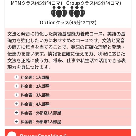
MTMクラス(
45
分*
4
コマ)
Groupクラス(
45
分*
4
コマ)


Optionクラス(
45
分*
2
コマ)
文法と発音に特化した英語基礎能力養成コース。英語の基
礎力を強化したい方におすすめのコースです。文法と発音
の両方に焦点を当てることで、英語の正確な理解と発話・
伝達力を養います。情報を正確に伝える力、状況に応じた
文法を正確に使う力、将来、仕事や私生活で活用できる表
現力を身につけます。
料金表：
1人部屋
1週間
952
4週間
2,380
16週間
9,520
料金表：
2人部屋
2週間
1,547
8週間
4,760
20週間
11,900
1週間
808
4週間
2,020
16週間
8,080
料金表：
3人部屋
3週間
2,023
12週間
7,140
24週間
14,280
2週間
1,313
8週間
4,040
20週間
10,100
1週間
772
4週間
1,930
16週間
7,720
料金表：
4人部屋
3週間
1,717
12週間
6,060
24週間
12,120
2週間
1,255
8週間
3,860
20週間
9,650
1週間
752
4週間
1,880
16週間
7,520
料金表：
外部寮1人部屋
3週間
1,641
12週間
5,790
24週間
11,580
2週間
1,222
8週間
3,760
20週間
9,400
1週間
1,012
4週間
2,530
16週間
10,120
料金表：
外部寮2人部屋
3週間
1,598
12週間
5,790
24週間
11,280
2週間
1,645
8週間
5,060
20週間
12,650
1週間
852
4週間
2,130
16週間
8,520
3週間
2,151
12週間
7,590
24週間
15,180