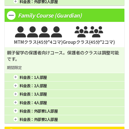
1週間
4週間
16週間
料金表：
外部寮2人部屋
3週間
1,743
12週間
6,300
24週間
12,300
2週間
8週間
20週間
1週間
4週間
16週間
3週間
12週間
24週間
Family Course (Guardian)
2週間
8週間
20週間
3週間
12週間
24週間






MTMクラス(
45
分*
4
コマ)
Groupクラス(
45
分*
2
コマ)
親子留学の保護者向けコース。保護者のクラスは調整可能
です。
期間限定
料金表：
1人部屋
1週間
4週間
16週間
料金表：
2人部屋
2週間
8週間
20週間
1週間
396
4週間
1,890
16週間
7,560
料金表：
3人部屋
3週間
12週間
24週間
2週間
644
8週間
3,780
20週間
9,450
1週間
360
4週間
1,800
16週間
7,200
料金表：
4人部屋
3週間
842
12週間
5,670
24週間
11,340
2週間
585
8週間
3,600
20週間
9,000
1週間
340
4週間
1,750
16週間
7,000
料金表：
外部寮1人部屋
3週間
765
12週間
5,400
24週間
10,800
2週間
553
8週間
3,500
20週間
8,750
1週間
4週間
16週間
料金表：
外部寮2人部屋
3週間
723
12週間
5,400
24週間
10,500
2週間
8週間
20週間
1週間
4週間
16週間