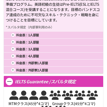
準備プログラム。英語初級の生徒はPre-IELTS(ESLとIELTS
混合コース)を受講することになります。目標のバンドスコ
ア達成のために不可欠なスキル・テクニック・戦略を身に
つけることを目標にしています。
*スパルタ規定（内部寮利用のみ）
料金表：
1人部屋
1週間
1,020
4週間
2,550
16週間
10,200
料金表：
2人部屋
2週間
1,658
8週間
5,100
20週間
12,750
1週間
876
4週間
2,190
16週間
8,760
料金表：
3人部屋
3週間
2,168
12週間
7,650
24週間
15,300
2週間
1,424
8週間
4,380
20週間
10,950
1週間
840
4週間
2,100
16週間
8,400
料金表：
4人部屋
3週間
1,862
12週間
6,570
24週間
13,140
2週間
1,365
8週間
4,200
20週間
10,500
1週間
820
4週間
2,050
16週間
8,200
料金表：
外部寮1人部屋
3週間
1,785
12週間
6,300
24週間
12,600
2週間
1,333
8週間
4,100
20週間
10,250
1週間
4週間
16週間
料金表：
外部寮2人部屋
3週間
1,743
12週間
6,300
24週間
12,300
2週間
8週間
20週間
1週間
4週間
16週間
3週間
12週間
24週間
IELTS Guarantee /スパルタ規定
2週間
8週間
20週間
3週間
12週間
24週間








MTMクラス(
45
分*
4
コマ)
Groupクラス(
45
分*
4
コマ)