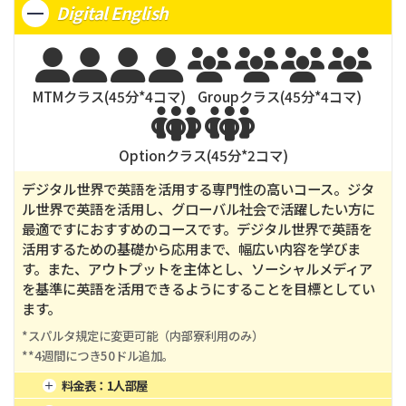
3週間
12週間
24週間
Digital English
2週間
8週間
20週間
3週間
12週間
24週間








MTMクラス(
45
分*
4
コマ)
Groupクラス(
45
分*
4
コマ)


Optionクラス(
45
分*
2
コマ)
デジタル世界で英語を活用する専門性の高いコース。ジタ
ル世界で英語を活用し、グローバル社会で活躍したい方に
最適ですにおすすめのコースです。デジタル世界で英語を
活用するための基礎から応用まで、幅広い内容を学びま
す。また、アウトプットを主体とし、ソーシャルメディア
を基準に英語を活用できるようにすることを目標としてい
ます。
*スパルタ規定に変更可能（内部寮利用のみ）

**4週間につき50ドル追加。
料金表：
1人部屋