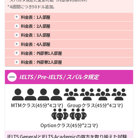
*4週間につき50ドル追加。
料金表：
1人部屋
1週間
1,100
4週間
2,750
16週間
11,000
料金表：
2人部屋
2週間
1,788
8週間
5,500
20週間
13,750
1週間
956
4週間
2,390
16週間
9,560
料金表：
3人部屋
3週間
2,338
12週間
8,250
24週間
16,500
2週間
1,554
8週間
4,780
20週間
11,950
1週間
920
4週間
2,300
16週間
9,200
料金表：
4人部屋
3週間
2,032
12週間
7,170
24週間
14,340
2週間
1,495
8週間
4,600
20週間
11,500
1週間
900
4週間
2,250
16週間
9,000
料金表：
外部寮1人部屋
3週間
1,955
12週間
6,900
24週間
13,800
2週間
1,463
8週間
4,500
20週間
11,250
1週間
1,160
4週間
2,900
16週間
11,600
料金表：
外部寮2人部屋
3週間
1,913
12週間
6,900
24週間
13,500
2週間
1,885
8週間
5,800
20週間
14,500
1週間
1,000
4週間
2,500
16週間
10,000
3週間
2,465
12週間
8,700
24週間
17,400
IELTS / Pre-IELTS / スパルタ規定
2週間
1,625
8週間
5,000
20週間
12,500
3週間
2,125
12週間
7,500
24週間
15,000








MTMクラス(
45
分*
4
コマ)
Groupクラス(
45
分*
4
コマ)


Optionクラス(
45
分*
2
コマ)
IELTS GeneralとIELTS Academicの両方を取り揃えた試験