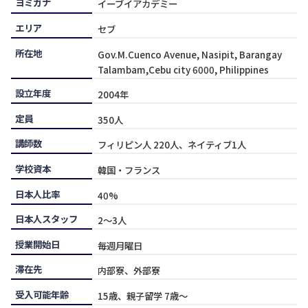
ヨミガナ
イーブイアカデミー
エリア
セブ
所在地
Gov.M.Cuenco Avenue, Nasipit, Barangay
Talambam,Cebu city 6000, Philippines
設立年度
2004年
定員
350人
講師数
フィリピン人 220人、ネイティブ1人
学校資本
韓国・フランス
日本人比率
40%
日本人スタッフ
2〜3人
授業開始日
毎週月曜日
滞在先
内部寮、外部寮
受入可能年齢
15歳、親子留学 7歳〜