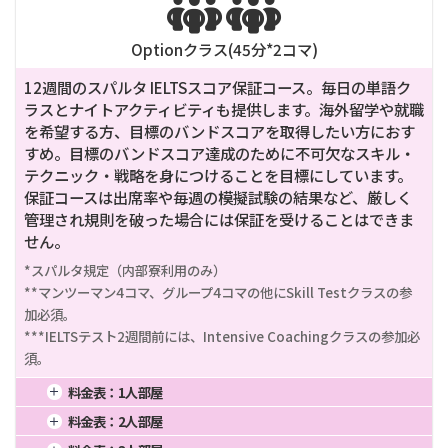


Optionクラス(
45
分*
2
コマ)
12週間のスパルタ IELTSスコア保証コース。毎日の単語ク
ラスとナイトアクティビティも提供します。海外留学や就職
を希望する方、目標のバンドスコアを取得したい方におす
すめ。目標のバンドスコア達成のために不可欠なスキル・
テクニック・戦略を身につけることを目標にしています。
保証コースは出席率や毎週の模擬試験の結果など、厳しく
管理され規則を破った場合には保証を受けることはできま
せん。
*スパルタ規定（内部寮利用のみ）

**マンツーマン4コマ、グループ4コマの他にSkill Testクラスの参
加必須。

***IELTSテスト2週間前には、Intensive Coachingクラスの参加必
須。
料金表：
1人部屋
1週間
1,076
4週間
2,690
16週間
10,760
料金表：
2人部屋
2週間
1,749
8週間
5,380
20週間
13,450
1週間
932
4週間
2,330
16週間
9,320