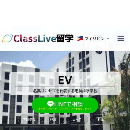
フィリピン
EV
名実共にセブを代表する老舗語学学校
LINEで相談
資料ダウンロード・カウンセリング予約もこちら！
学校情報
施設
コース
料金