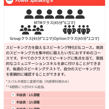
Power Speaking 6
2週間
1,385
8週間
4,260
20週間
10,650
3週間
1,811
12週間
6,390
24週間
12,780






MTMクラス(
45
分*
6
コマ)




Groupクラス(
45
分*
2
コマ)
Optionクラス(
45
分*
2
コマ)
スピーキング力を鍛えるスピーキング特化ESLコース。英語
のスピーキング力を集中的に鍛えたい方におすすめのコー
スです。すべてのクラスでスピーキングに焦点を当て、実践
的なコミュニケーションスキルを身に付けることができま
す。毎週のスピーキングテストで、自分のスピーキング力
を客観的に確認することができます。
*スパルタ規定に変更可能（内部寮利用のみ）

**4週間につき50ドル追加。
料金表：
1人部屋
1週間
1,028
4週間
2,570
16週間
10,280
料金表：
2人部屋
2週間
1,671
8週間
5,140
20週間
12,850
1週間
884
4週間
2,210
16週間
8,840
料金表：
3人部屋