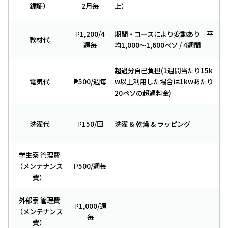
録証）
2月毎
上）
₱1,200/4
期間・コースにより変動あり 平
教材代
週毎
均1,000～1,600ペソ / 4週間
超過分自己負担(1週間当たり15k
電気代
₱500/週毎
w以上利用した場合は1kwあたり
20ペソの超過料金)
洗濯代
₱150/回
洗濯 & 乾燥 & ラッピング
学生寮 管理費
（メンテナンス
₱500/週毎
費）
外部寮 管理費
₱1,000/週
（メンテナンス
毎
費）