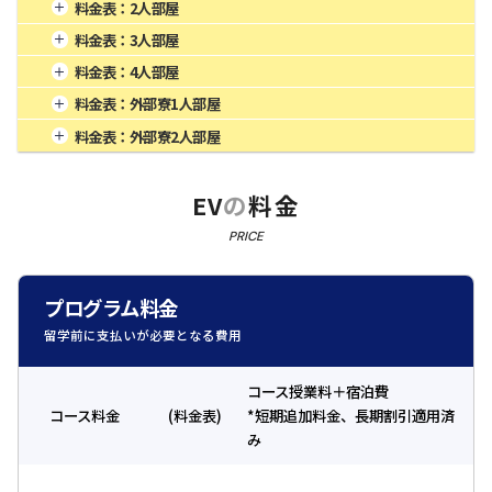
1週間
1,000
4週間
2,500
16週間
10,000
料金表：
2人部屋
2週間
1,625
8週間
5,000
20週間
12,500
1週間
856
4週間
2,140
16週間
8,560
料金表：
3人部屋
3週間
2,125
12週間
7,500
24週間
15,000
2週間
1,391
8週間
4,280
20週間
10,700
1週間
820
4週間
2,050
16週間
8,200
料金表：
4人部屋
3週間
1,819
12週間
6,420
24週間
12,840
2週間
1,333
8週間
4,100
20週間
10,250
1週間
800
4週間
2,000
16週間
8,000
料金表：
外部寮1人部屋
3週間
1,743
12週間
6,150
24週間
12,300
2週間
1,300
8週間
4,000
20週間
10,000
1週間
1,060
4週間
2,650
16週間
10,600
料金表：
外部寮2人部屋
3週間
1,700
12週間
6,150
24週間
12,000
2週間
1,723
8週間
5,300
20週間
13,250
1週間
900
4週間
2,250
16週間
9,000
3週間
2,253
12週間
7,950
24週間
15,900
2週間
1,463
8週間
4,500
20週間
11,250
EV
の
料金
3週間
1,913
12週間
6,750
24週間
13,500
PRICE
プログラム料金
留学前に支払いが必要となる費用
コース授業料＋宿泊費
コース料金
(料金表)
*短期追加料金、長期割引適用済
み