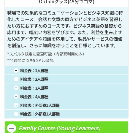
Optionクラス(
45
分*
2
コマ)
職場での効果的なコミュニケーションとビジネス知識に特
化したコース。会話と文章の両方でビジネス英語を習得し
たい方におすすめのコースです。ビジネス英語の基礎から
応用まで、幅広い内容を学びます。また、利益を生み出す
ためのアイデアや知識を応用して、製品やサービスの価値
を創造し、さらに知識を培うことを目標としています。
*スパルタ規定に変更可能（内部寮利用のみ）

**4週間につき50ドル追加。
料金表：
1人部屋
1週間
1,000
4週間
2,500
16週間
10,000
料金表：
2人部屋
2週間
1,625
8週間
5,000
20週間
12,500
1週間
856
4週間
2,140
16週間
8,560
料金表：
3人部屋
3週間
2,125
12週間
7,500
24週間
15,000
2週間
1,391
8週間
4,280
20週間
10,700
1週間
820
4週間
2,050
16週間
8,200
料金表：
4人部屋
3週間
1,819
12週間
6,420
24週間
12,840
2週間
1,333
8週間
4,100
20週間
10,250
1週間
800
4週間
2,000
16週間
8,000
料金表：
外部寮1人部屋
3週間
1,743
12週間
6,150
24週間
12,300
2週間
1,300
8週間
4,000
20週間
10,000
1週間
1,060
4週間
2,650
16週間
10,600
料金表：
外部寮2人部屋
3週間
1,700
12週間
6,150
24週間
12,000
2週間
1,723
8週間
5,300
20週間
13,250
1週間
900
4週間
2,250
16週間
9,000
3週間
2,253
12週間
7,950
24週間
15,900
Family Course (Young Learners)
2週間
1,463
8週間
4,500
20週間
11,250