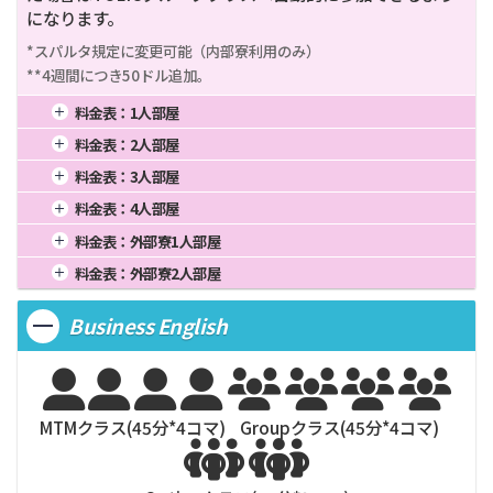
になります。
*スパルタ規定に変更可能（内部寮利用のみ）

**4週間につき50ドル追加。
料金表：
1人部屋
1週間
1,000
4週間
2,500
16週間
10,000
料金表：
2人部屋
2週間
1,625
8週間
5,000
20週間
12,500
1週間
856
4週間
2,140
16週間
8,560
料金表：
3人部屋
3週間
2,125
12週間
7,500
24週間
15,000
2週間
1,391
8週間
4,280
20週間
10,700
1週間
820
4週間
2,050
16週間
8,200
料金表：
4人部屋
3週間
1,819
12週間
6,420
24週間
12,840
2週間
1,333
8週間
4,100
20週間
10,250
1週間
800
4週間
2,000
16週間
8,000
料金表：
外部寮1人部屋
3週間
1,743
12週間
6,150
24週間
12,300
2週間
1,300
8週間
4,000
20週間
10,000
1週間
1,060
4週間
2,650
16週間
10,600
料金表：
外部寮2人部屋
3週間
1,700
12週間
6,150
24週間
12,000
2週間
1,723
8週間
5,300
20週間
13,250
1週間
900
4週間
2,250
16週間
9,000
3週間
2,253
12週間
7,950
24週間
15,900
Business English
2週間
1,463
8週間
4,500
20週間
11,250
3週間
1,913
12週間
6,750
24週間
13,500








MTMクラス(
45
分*
4
コマ)
Groupクラス(
45
分*
4
コマ)

