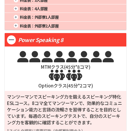
3週間
2,185
12週間
7,710
24週間
15,420
2週間
1,437
8週間
4,420
20週間
11,050
1週間
848
4週間
2,120
16週間
8,480
料金表：
4人部屋
3週間
1,879
12週間
6,630
24週間
13,260
2週間
1,378
8週間
4,240
20週間
10,600
1週間
828
4週間
2,070
16週間
8,280
料金表：
外部寮1人部屋
3週間
1,802
12週間
6,360
24週間
12,720
2週間
1,346
8週間
4,140
20週間
10,350
1週間
1,088
4週間
2,720
16週間
10,880
料金表：
外部寮2人部屋
3週間
1,760
12週間
6,360
24週間
12,420
2週間
1,768
8週間
5,440
20週間
13,600
1週間
928
4週間
2,320
16週間
9,280
3週間
2,312
12週間
8,160
24週間
16,320
Power Speaking 8
2週間
1,508
8週間
4,640
20週間
11,600
3週間
1,972
12週間
6,960
24週間
13,920








MTMクラス(
45
分*
8
コマ)


Optionクラス(
45
分*
2
コマ)
マンツーマンでスピーキング力を鍛えるスピーキング特化
ESLコース。8コマ全てマンツーマンで、効果的なコミュニ
ケーション能力と言語の流暢さを習得することを目的とし
ています。毎週のスピーキングテストで、自分のスピーキ
ング力を客観的に確認することができます。
*スパルタ規定に変更可能（内部寮利用のみ）
