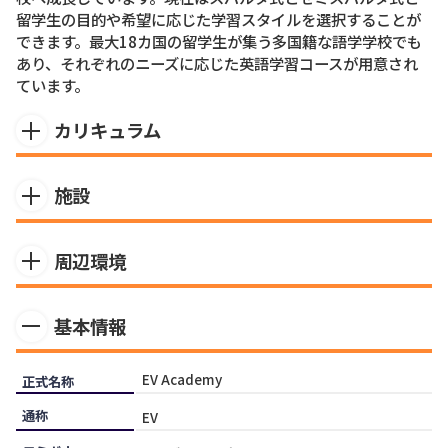
留学生の目的や希望に応じた学習スタイルを選択することが
できます。最大18カ国の留学生が集う多国籍な語学学校でも
あり、それぞれのニーズに応じた英語学習コースが用意され
ています。
カリキュラム
EV AcademyはSP1（Intensive / スパルタ）とSP2（Semi-
施設
Intensive / セミスパルタ）の二つの異なる学習プランを提供
しています。SP1は明確なゴールと意欲を持つ留学生のための
不動の人気を誇るEV Academyのキャンパスは、「スタディ
プランで、平日外出禁止、単語+文章テストと義務自習によっ
周辺環境
＆リゾート」をテーマにしたリゾートホテル風のデザインで
て、日々の進捗を図ることが可能です。SP2は英語学習 + セブ
スタイリッシュにまとめられています。南国の雰囲気を味わ
島を楽しむことを両立したい留学生のためのプランで、毎日
セブ市内の中心からは少し離れていますが、徒歩圏内に日本
える緑に囲まれた広々としたガーデンに加えて、開放感のあ
のテストや義務自習はありません。どちらのプランもベース
基本情報
食レストランやカフェ、ファストフード店、コンビニ、薬
るダイニングやフィットネスジム、おしゃれなカフェテリア
となる授業数は8コマ（1コマ45分授業）で構成されていま
局、ATMがあり生活に困ることはあまりありません。また、
やプールなど施設はセブでも最高級に充実しています。併設
す。長年培ってきた独自のカリキュラムは、生徒主体となって
車で5分ほどでガイサノグランドモール、15分前後でAyalaモ
するカフェの焼きたてパンも大変人気です。学生寮もホテル
おり、留学生の目的に沿ったコース選択が可能です。
EV Academy
正式名称
ールやSMモールにも行くことが可能です。近所にはサン・カ
のような作りとなっており、1人部屋、4人部屋が特に人気で
通称
ルロス大学があり、大学生も多く見かけます。
す。外部寮も選択が可能で、プライベートを充実させたい方
EV
におすすめです。