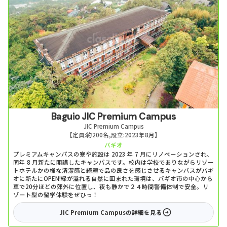
Baguio JIC Premium Campus
JIC Premium Campus
【定員:
約200名
,
設立:
2023年8月
】
バギオ
プレミアムキャンパスの寮や施設は 2023 年 7 月にリノベーションされ、
同年 8 月新たに開講したキャンパスです。校内は学校でありながらリゾー
トホテルかの様な清潔感と綺麗で品の良さを感じさせるキャンパスがバギ
オに新たにOPEN!緑が溢れる自然に囲まれた環境は、バギオ市の中心から
車で20分ほどの郊外に位置し、夜も静かで２４時間警備体制で安全。リ
ゾート型の留学体験をぜひっ！
JIC Premium Campus
の詳細を見る