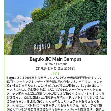
Baguio JIC Main Campus
JIC Main Campus
【定員:
約 130 名
,
設立:
2006年
】
バギオ
Baguio JICは2006年から運営しているバギオの老舗語学学校の１つで、
IELTS・ワーキングホリデー・英会話に強い学校です。バギオの中では比
較的外出ができるセミスパルタ式プログラムが特徴で、Baguio JIC のキ
ャンパス内には学生寮や食堂、ジムなどの他にスーパーマーケットもあ
り、徒歩圏内で生活に必要なものがほとんど揃う小さなヴィレッジのよう
な環境です。自然に囲まれた開放的な環境も人気でストレスのない留学生
活を送れます。IELTSに強く、しっかりとカリキュラムが監修されてお
り、他校に比べてMTMのコマ数が多いのも強みの学校。また、学校で取
り組んでいる24時間英語環境を作れるチャンレジャー制度を設け、登録し