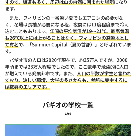
すので、坂道も多く、周辺は山の自然に囲まれた場所
になり
ます。
また、フィリピンの一番暑い夏でもエアコンの必要がな
く、冬場は長袖が必要になる程、夜間には11度程度まで冷え
込むこともあります。
年間の平均気温が19〜21℃、最高気温
も26℃以上には上がることはなく、フィリピンの避暑地とし
て有名
で、「Summer Capital（夏の首都）」と呼ばれていま
す。
バギオ市の人口は2020年現在で、約35万人ですが、2000
年頃までは23万人程度でしたので、ここ数年で飛躍的に人口
が増えている発展都市です。また、
人口の半数が学生と言われ
ており、涼しい環境、大学の多さからも、勉強に集中するに
は抜群のエリアです。
バギオの学校一覧
List