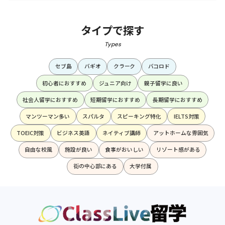
タイプで探す
Types
セブ島
バギオ
クラーク
バコロド
初心者におすすめ
ジュニア向け
親子留学に良い
社会人留学におすすめ
短期留学におすすめ
長期留学におすすめ
マンツーマン多い
スパルタ
スピーキング特化
IELTS対策
TOEIC対策
ビジネス英語
ネイティブ講師
アットホームな雰囲気
自由な校風
施設が良い
食事がおいしい
リゾート感がある
街の中心部にある
大学付属