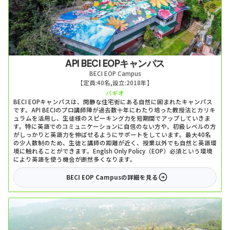
API BECI EOPキャンパス
BECI EOP Campus
【定員:
40名
,
設立:
2018年
】
バギオ
BECI EOPキャンパスは、閑静な住宅街にある自然に囲まれたキャンパス
です。API BECIのプロ講師陣が過去数十年にわたり培った教授法とカリキ
ュラムを活用し、生徒様のスピーキング力を短期間でアップしていきま
す。特に英語でのコミュニケーションに自信のない方や、初級レベルの方
がしっかりと英語力を伸ばせるようにサポートをしています。最大40名
の少人数制のため、生徒と講師の距離が近く、授業以外でも自然と英語環
境に触れることができます。Englsh Only Policy（EOP）必須という環境
により英語を使う機会が断然多くなります。
BECI EOP Campus
の詳細を見る