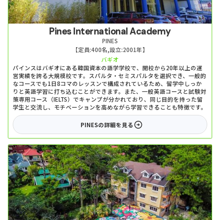
Pines International Academy
PINES
【定員:
400名
,
設立:
2001年
】
バギオ
パインスはバギオにある韓国資本の語学学校で、開校から20年以上の運
営実績を誇る大規模校です。スパルタ・セミスパルタを選択でき、一般的
なコースでも1日8コマのレッスンで構成されているため、留学中しっか
りと英語学習に打ち込むことができます。また、一般英語コースと試験対
策専用コース（IELTS）でキャンプが分かれており、同じ目的を持った留
学生と交流し、モチベーションを高めながら学習できることも特徴です。
PINES
の詳細を見る