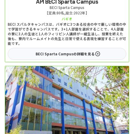
API BECI Sparta Campus
BECI Sparta Campus
【定員:
80名
,
設立:
2022年
】
バギオ
BECI スパルタキャンパスは、バギオに3つある校舎の中で厳しい環境の中
で学習ができるキャンパスです。3+1人部屋を選択することで、4人部屋
の寮に3人の生徒と1人のフィリピン人講師が一緒生活し、授業を終えた
後も、寮内でルームメイトの先生と日常で使える表現を練習することが可
能です。
BECI Sparta Campus
の詳細を見る