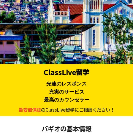
基本情報
学校一覧
タイプで探す
光速のレスポンス
充実のサービス
最高のカウンセラー
最安値保証
のClassLive留学にご相談ください！
バギオの基本情報