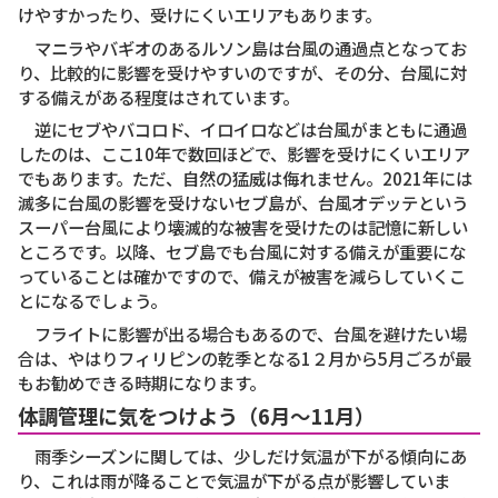
けやすかったり、受けにくいエリアもあります。
マニラやバギオのあるルソン島は台風の通過点となってお
り、比較的に影響を受けやすいのですが、その分、台風に対
する備えがある程度はされています。
逆にセブやバコロド、イロイロなどは台風がまともに通過
したのは、ここ10年で数回ほどで、影響を受けにくいエリア
でもあります。ただ、自然の猛威は侮れません。2021年には
滅多に台風の影響を受けないセブ島が、台風オデッテという
スーパー台風により壊滅的な被害を受けたのは記憶に新しい
ところです。以降、セブ島でも台風に対する備えが重要にな
っていることは確かですので、備えが被害を減らしていくこ
とになるでしょう。
フライトに影響が出る場合もあるので、台風を避けたい場
合は、やはりフィリピンの乾季となる1２月から5月ごろが最
もお勧めできる時期になります。
体調管理に気をつけよう（6月〜11月）
雨季シーズンに関しては、少しだけ気温が下がる傾向にあ
り、これは雨が降ることで気温が下がる点が影響していま