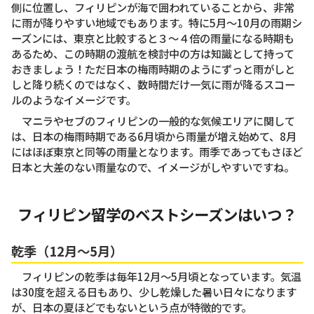
側に位置し、フィリピンが海で囲われていることから、非常
に雨が降りやすい地域でもあります。特に5月〜10月の雨期シ
ーズンには、東京と比較すると３〜４倍の雨量になる時期も
あるため、この時期の渡航を検討中の方は知識として持って
おきましょう！ただ日本の梅雨時期のようにずっと雨がしと
しと降り続くのではなく、数時間だけ一気に雨が降るスコー
ルのようなイメージです。
マニラやセブのフィリピンの一般的な気候エリアに関して
は、日本の梅雨時期である6月頃から雨量が増え始めて、8月
にはほぼ東京と同等の雨量となります。雨季であってもさほど
日本と大差のない雨量なので、イメージがしやすいですね。
フィリピン留学のベストシーズンはいつ？
乾季（12月〜5月）
フィリピンの乾季は毎年12月〜5月頃となっています。気温
は30度を超える日もあり、少し乾燥した暑い日々になります
が、日本の夏ほどでもないという点が特徴的です。