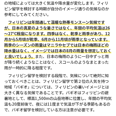
の地域によっては大きく気温や降水量が変化します。フィリ
ピン留学を検討する時期が自分のイメージ通りの気候なのか
参考にしてみてください。
フィリピンは年間通して温暖な熱帯モンスーン気候です
が、日本の真夏のような暑さではなく、年間の平均気温は26
～27℃程度になります。四季はなく、乾季と雨季があり、12
月から5月頃が乾季、6月から11月頃が雨季となっています。
雨季のシーズンの雨量はマニラやセブでは日本の梅雨ほどの
降水量はなく、イメージでは日本の8月の雨量を想定しておく
と良いでしょう。
また、日本の梅雨のように一日中ずっと雨
が降り続くようなことはなく、スコールのようなまとまった
雨が一時的に降る程度です。
フィリピン留学を検討する段階で、気候について絶対に知
っておくべきことは、フィリピン留学で第２位の人気を持つ
地域「バギオ」については、フィリピンの暑いイメージとは
大きく異なる気候であることです。バギオはフィリピンの避
暑地として、標高1,500mの山岳地帯に位置し、年間の平均気
温も20度前後で、夜には11度まで気温が下がる季節もあるの
で、バギオ留学を検討している方は注意が必要です。