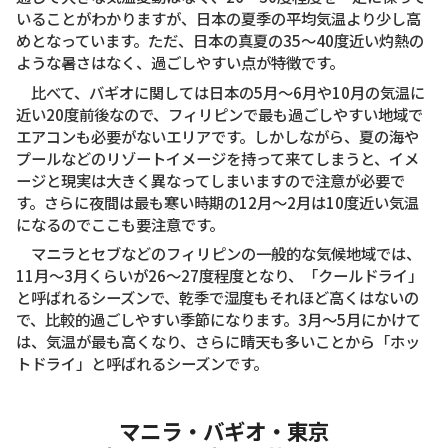
いることがわかりますが、日本の夏季の平均気温より少し高
めとなっています。ただ、日本の真夏の35〜40度近い灼熱の
ような暑さはなく、過ごしやすい点が特徴です。
比べて、バギオに関しては日本の5月〜6月や10月の気温に
近い20度前後なので、フィリピンで最も過ごしやすい地域で
エアコンも必要がないエリアです。しかしながら、夏の海や
プールなどのリゾートイメージを持って来てしまうと、イメ
ージと現実は大きく異なってしまいますので注意が必要で
す。さらに夜間は最も寒い時期の12月〜2月は10度近い気温
になるのでここも要注意です。
マニラとセブなどのフィリピンの一般的な気候地域では、
11月〜3月くらいが26〜27度程度となり、「クールドライ」
と呼ばれるシーズンで、乾季で湿度もそれほど高くはないの
で、比較的過ごしやすい季節になります。3月〜5月にかけて
は、気温が最も高くなり、さらに晴天も多いことから「ホッ
トドライ」と呼ばれるシーズンです。
マニラ・バギオ・東京