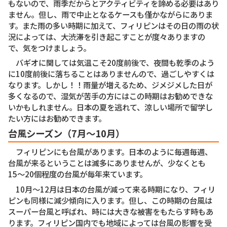
もないので、雨季だからとアクティビティを諦める必要はあり
ません。但し、雨で中止となるケースも僅かながらにありま
す。また雨の多い時期に加えて、フィリピンはその日の雨の状
況によっては、大渋滞を引き起こすことが度々ありますの
で、気をつけましょう。
バギオに関しては気温こそ20度前後で、夜間も乾季のよう
に10度前後に落ちることはありませんので、過ごしやすくは
なります。しかし！！雨量が増えるため、ジメジメした日が
多くなるので、湿気が苦手の方にはこの時期はお勧めできな
いかもしれません。日本の夏を逃れて、涼しい場所で留学し
たい方にはお勧めできます。
台風シーズン（7月〜10月）
フィリピンにも台風があります。日本のように毎週毎週、
台風が来るということは滅多にありませんが、少なくとも
15〜20個程度の台風が毎年来ています。
10月〜12月は日本の台風が減って来る時期になり、フィリ
ピンも同様に減少傾向に入ります。但し、この時期の台風は
スーパー台風と呼ばれ、時には大きな被害をもたらす時もあ
ります。フィリピン国内でも地域によっては台風の影響を受